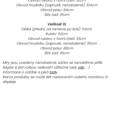
Obvod rukávu v horní části: 32cm
Obvod hrudníku (zapnuté, nenatažené): 104cm
Obvod pasu: 84cm
Šíře zad: 35cm
Velikost XL
Délka (přední, od ramene po bok): 54cm
Rukáv: 62cm
Obvod rukávu v horní části: 33cm
Obvod hrudníku (zapnuté, nenatažené): 110cm
Obvod pasu: 88cm
Šíře zad: 36cm
Míry jsou uvedeny nenatažené, sáčko se nenatáhne příliš.
Nejste si jistí volbou velikosti? Užitečné rady
zde
... :)
Informace o údržbě a péči
tady
.
Barva produktu se může lišit nastavením vašeho monitoru či
displeje.
Z