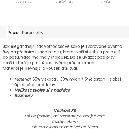
ZEPTAT SE
HLÍDACÍ PES
SDÍLET
Popis
Parametry
Jak elegantnější tak volnočasové sako je tvarované dvěma
švy na předním i zadním dílu, které tvoří siluetu a projmutí
do pasu. Sako má malý stojáček. Dá se uvázat pod prsy
mašlí, která je protažena dvěmi průchodkami.
Materiál je pevnější a kousek drží tvar.
Materiál:
65% viskóza / 30% nylon / 5%elastan - slabší
úplet, více poddajný
Velikost: zvolte si v nabídce
Rozměry:
Velikost XS
Délka (přední, od ramene po bok): 52cm
Rukáv: 59cm
Obvod rukávu v horní části: 28cm