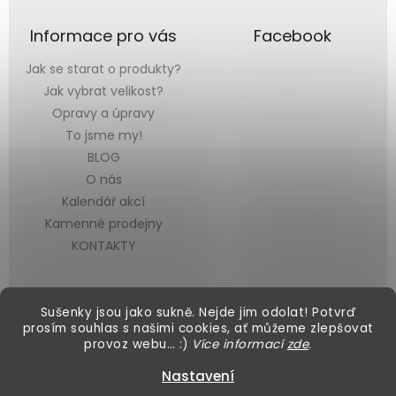
Informace pro vás
Facebook
Jak se starat o produkty?
Jak vybrat velikost?
Opravy a úpravy
To jsme my!
BLOG
O nás
Kalendář akcí
Kamenné prodejny
KONTAKTY
Sušenky jsou jako sukně. Nejde jim odolat! Potvrď
prosím souhlas s našimi cookies, ať můžeme zlepšovat
provoz webu… :)
Více informací
zde
.
Vytvořil Shoptet
&
Nastavení