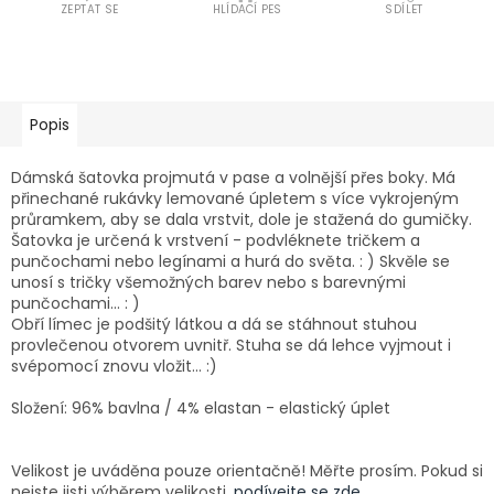
ZEPTAT SE
HLÍDACÍ PES
SDÍLET
Popis
Dámská šatovka projmutá v pase a volnější přes boky. Má
přinechané rukávky lemované úpletem s více vykrojeným
průramkem, aby se dala vrstvit, dole je stažená do gumičky.
Šatovka je určená k vrstvení - podvléknete tričkem a
punčochami nebo legínami a hurá do světa. : ) Skvěle se
unosí s tričky všemožných barev nebo s barevnými
punčochami... : )
Obří límec je podšitý látkou a dá se stáhnout stuhou
provlečenou otvorem uvnitř. Stuha se dá lehce vyjmout i
svépomocí znovu vložit... :)
Složení: 96% bavlna / 4% elastan - elastický úplet
Velikost je uváděna pouze orientačně! Měřte prosím. Pokud si
nejste jisti výběrem velikosti,
podívejte se zde.