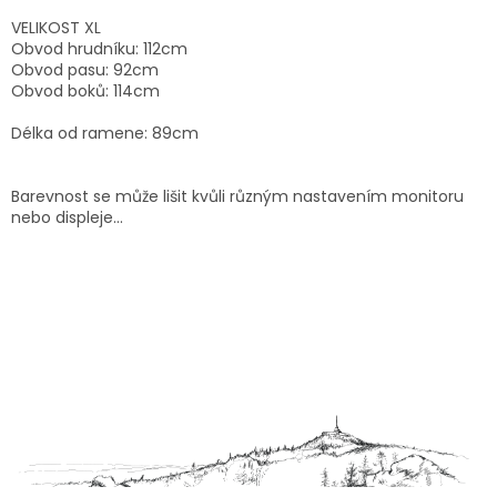
VELIKOST XL
Obvod hrudníku: 112cm
Obvod pasu: 92cm
Obvod boků: 114cm
Délka od ramene: 89cm
Barevnost se může lišit kvůli různým nastavením monitoru
nebo displeje...
Z
á
p
a
t
í