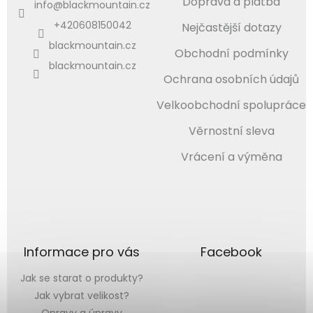
Doprava a platba
info
@
blackmountain.cz
+420608150042
Nejčastější dotazy
blackmountain.cz
Obchodní podmínky
blackmountain.cz
Ochrana osobních údajů
Velkoobchodní spolupráce
Věrnostní sleva
Vrácení a výměna
Informace pro vás
Facebook
Jak se starat o produkty?
Jak vybrat velikost?