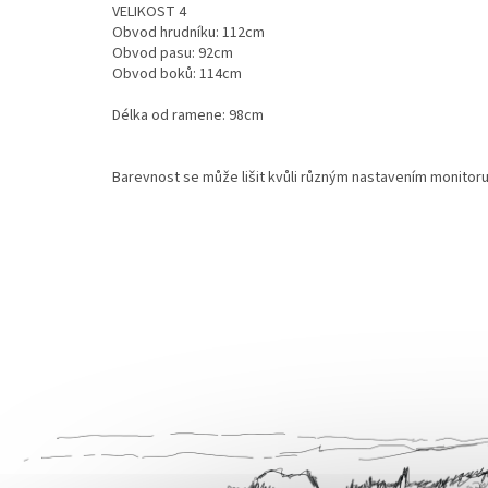
VELIKOST 4
Obvod hrudníku: 112cm
Obvod pasu: 92cm
Obvod boků: 114cm
Délka od ramene: 98cm
Barevnost se může lišit kvůli různým nastavením monitoru 
Z
á
p
a
t
í