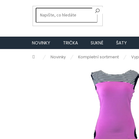
Přejít
na
obsah
NOVINKY
TRIČKA
SUKNĚ
ŠATY
Domů
Novinky
Kompletní sortiment
Vyp