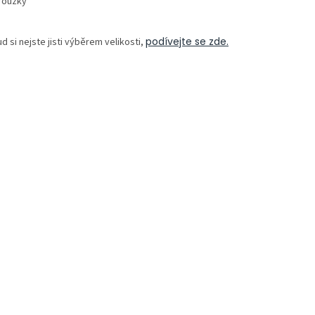
proužky
podívejte se zde.
 si nejste jisti výběrem velikosti,