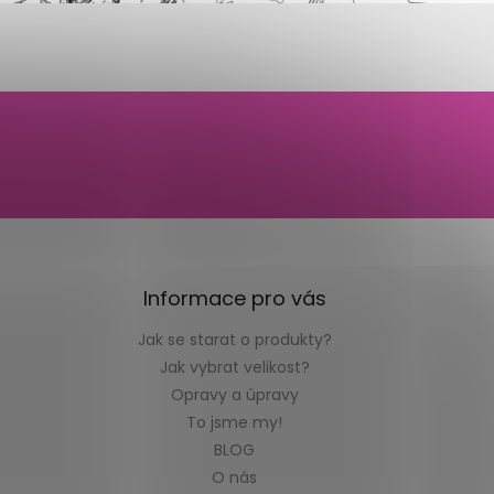
Informace pro vás
Jak se starat o produkty?
Jak vybrat velikost?
Opravy a úpravy
To jsme my!
BLOG
O nás