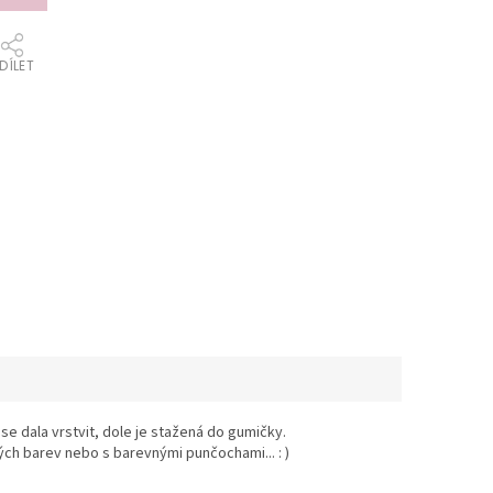
DÍLET
 dala vrstvit, dole je stažená do gumičky.
ých barev nebo s barevnými punčochami... : )