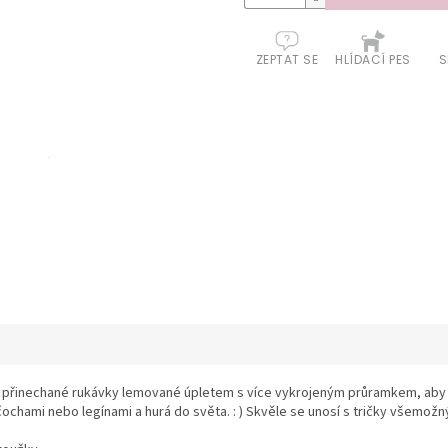
ZEPTAT SE
HLÍDACÍ PES
S
 přinechané rukávky lemované úpletem s více vykrojeným průramkem, aby se
ochami nebo legínami a hurá do světa. : ) Skvěle se unosí s tričky všemožn