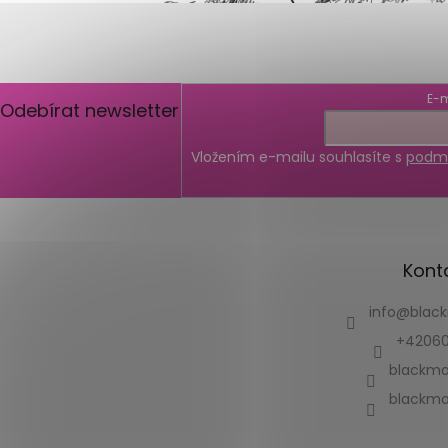
E-m
Odebírat newsletter
Vložením e-mailu souhlasíte s
podmí
Kont
info
@
blac
+42060
blackmo
blackmo