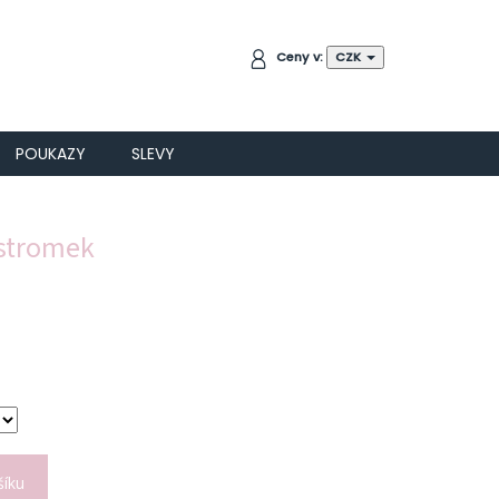
NÁKUPNÍ
Ceny v:
CZK
KOŠÍK
POUKAZY
SLEVY
 stromek
šíku