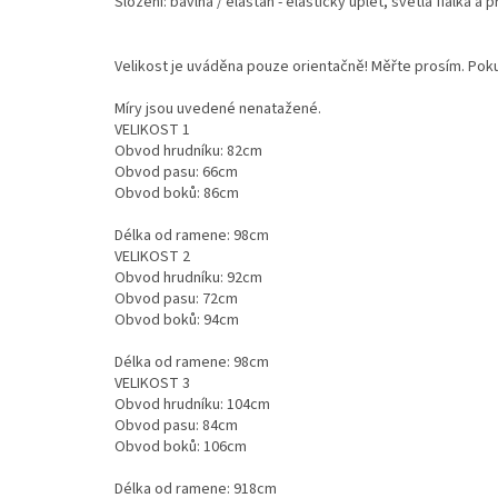
Složení: bavlna / elastan - elastický úplet, světlá fialka a 
Velikost je uváděna pouze orientačně! Měřte prosím. Pokud
Míry jsou uvedené nenatažené.
VELIKOST 1
Obvod hrudníku: 82cm
Obvod pasu: 66cm
Obvod boků: 86cm
Délka od ramene: 98cm
VELIKOST 2
Obvod hrudníku: 92cm
Obvod pasu: 72cm
Obvod boků: 94cm
Délka od ramene: 98cm
VELIKOST 3
Obvod hrudníku: 104cm
Obvod pasu: 84cm
Obvod boků: 106cm
Délka od ramene: 918cm