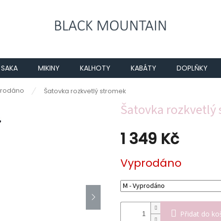
SAKA
MIKINY
KALHOTY
KABÁTY
DOPLŇKY
rodáno
Šatovka rozkvetlý stromek
Šatovka rozkvetlý
1 349 Kč
Měrná
Vyprodáno
cena:
Přidat do ko