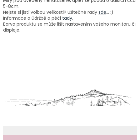
Míry jsou uvedeny nenatažené, úplet se poddá o dalších cca
5-8cm.
Nejste si jistí volbou velikosti? Užitečné rady
zde
... :)
Informace o údržbě a péči
tady
.
Barva produktu se může lišit nastavením vašeho monitoru či
displeje.
Z
á
p
a
t
í