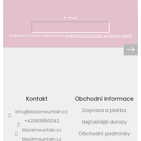
Odebírat newsletter
E-mail
Vložením e-mailu souhlasíte s
podmínkami ochrany osobních údajů
Kontakt
Obchodní informace
Doprava a platba
info
@
blackmountain.cz
+420608150042
Nejčastější dotazy
blackmountain.cz
Obchodní podmínky
blackmountain.cz