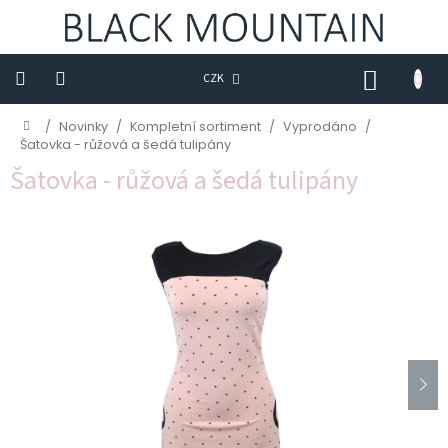
Přejít
na
obsah
NÁKUP
CZK
KOŠÍK
Novinky
Domů
/
Novinky
/
Kompletní sortiment
/
Vyprodáno
/
Šatovka - růžová a šedá tulipány
BLACK
Šatovka - růžová a šedá tulipány
M
Trička
Sukně
Šaty
Saka
Mikiny
Kalhoty