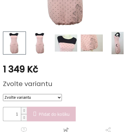
Kabáty
Doplňky
Poukazy
Slevy
1 349 Kč
Měrná
Zvolte variantu
cena:
Přidat do košíku