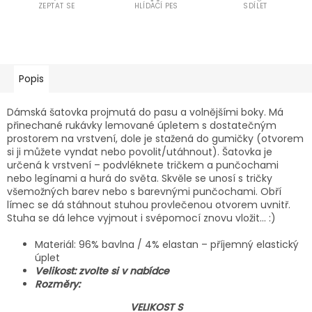
ZEPTAT SE
HLÍDACÍ PES
SDÍLET
Popis
Dámská šatovka projmutá do pasu a volnějšími boky. Má
přinechané rukávky lemované úpletem s dostatečným
prostorem na vrstvení, dole je stažená do gumičky (otvorem
si ji můžete vyndat nebo povolit/utáhnout). Šatovka je
určená k vrstvení – podvléknete tričkem a punčochami
nebo legínami a hurá do světa. Skvěle se unosí s tričky
všemožných barev nebo s barevnými punčochami. Obří
límec se dá stáhnout stuhou provlečenou otvorem uvnitř.
Stuha se dá lehce vyjmout i svépomocí znovu vložit... :)
Materiál: 96% bavlna / 4% elastan – příjemný elastický
úplet
Velikost: zvolte si v nabídce
Rozměry:
VELIKOST S