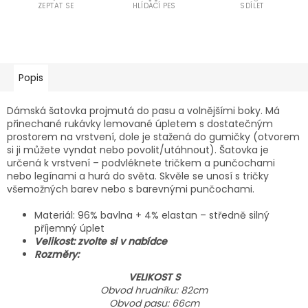
ZEPTAT SE
HLÍDACÍ PES
SDÍLET
Popis
Dámská šatovka projmutá do pasu a volnějšími boky. Má
přinechané rukávky lemované úpletem s dostatečným
prostorem na vrstvení, dole je stažená do gumičky (otvorem
si ji můžete vyndat nebo povolit/utáhnout). Šatovka je
určená k vrstvení – podvléknete tričkem a punčochami
nebo legínami a hurá do světa. Skvěle se unosí s tričky
všemožných barev nebo s barevnými punčochami.
Materiál: 96% bavlna + 4% elastan – středně silný
příjemný úplet
Velikost: zvolte si v nabídce
Rozměry:
VELIKOST S
Obvod hrudníku: 82cm
Obvod pasu: 66cm