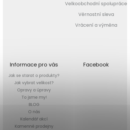
Velkoobchodní spolupráce
Věrnostní sleva
Vrácení a výměna
Informace pro vás
Facebook
Jak se starat o produkty?
Jak vybrat velikost?
Opravy a úpravy
To jsme my!
BLOG
O nás
Kalendář akcí
Kamenné prodejny