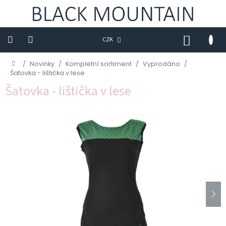
Přejít
na
obsah
NÁKUP
CZK
KOŠÍK
Novinky
Domů
/
Novinky
/
Kompletní sortiment
/
Vyprodáno
/
Šatovka - lištička v lese
BLACK
Šatovka - lištička v lese
M
Trička
Sukně
Šaty
Saka
Mikiny
Kalhoty