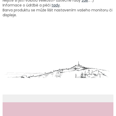
Nejste si jistí volbou velikosti? Užitečné rady
zde
... :)
Informace o údržbě a péči
tady
.
Barva produktu se může lišit nastavením vašeho monitoru či
displeje.
Z
á
p
a
t
í
Odebírat newsletter