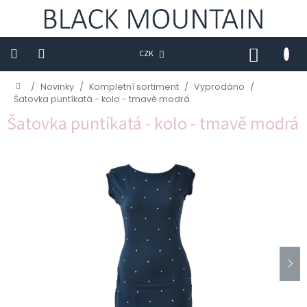
Přejít
na
obsah
NÁKUP
CZK
KOŠÍK
Novinky
Domů
/
Novinky
/
Kompletní sortiment
/
Vyprodáno
/
Šatovka puntíkatá - kolo - tmavě modrá
BLACK
Šatovka puntíkatá - kolo - tmavě modrá
M
Trička
Sukně
Šaty
Saka
Mikiny
Kalhoty