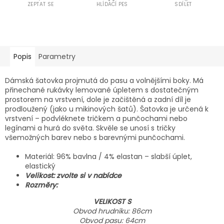
ZEPTAT SE
HLÍDACÍ PES
SDÍLET
Popis
Parametry
Dámská šatovka projmutá do pasu a volnějšími boky. Má
přinechané rukávky lemované úpletem s dostatečným
prostorem na vrstvení, dole je začištěná a zadní díl je
prodloužený (jako u mikinových šatů). Šatovka je určená k
vrstvení – podvléknete tričkem a punčochami nebo
legínami a hurá do světa. Skvěle se unosí s tričky
všemožných barev nebo s barevnými punčochami.
Materiál: 96% bavlna / 4% elastan – slabší úplet,
elastický
Velikost: zvolte si v nabídce
Rozměry:
VELIKOST S
Obvod hrudníku: 86cm
Obvod pasu: 64cm