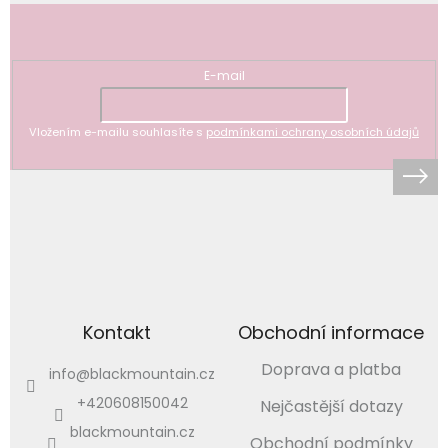
Odebírat newsletter
E-mail
Vložením e-mailu souhlasíte s
podmínkami ochrany osobních údajů
Kontakt
Obchodní informace
Doprava a platba
info
@
blackmountain.cz
+420608150042
Nejčastější dotazy
blackmountain.cz
Obchodní podmínky