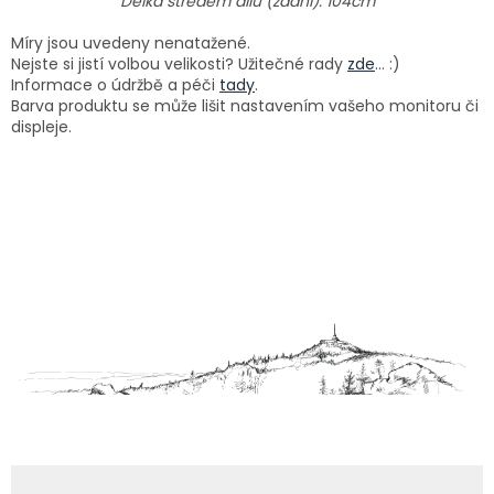
Délka středem dílu (zadní): 104cm
Míry jsou uvedeny nenatažené.
Nejste si jistí volbou velikosti? Užitečné rady
zde
... :)
Informace o údržbě a péči
tady
.
Barva produktu se může lišit nastavením vašeho monitoru či
displeje.
Z
á
p
a
t
í