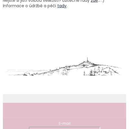
Nejste si jistí volbou velikosti? Užitečné rady
zde
... :)
Informace o údržbě a péči
tady
.
Z
á
p
a
t
í
Odebírat newsletter
E-mail