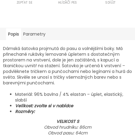
ZEPTAT SE
HLÍDACÍ PES
SDÍLET
Popis
Parametry
Dámská šatovka projmutá do pasu a volnějšími boky. Má
přinechané rukávky lemované úpletem s dostatečným
prostorem na vrstvení, dole je jen začištěná,
s kapucí a
tkaničkou uvnitř na stažení.
Šatovka je určená k vrstvení –
podvléknete tričkem a punčochami nebo legínami a hurá do
světa. Skvěle se unosí s tričky všemožných barev nebo s
barevnými punčochami.
Materiál: 96% bavlna / 4% elastan – úplet, elastický,
slabší
Velikost: zvolte si v nabídce
Rozměry:
VELIKOST S
Obvod hrudníku: 86cm
Obvod pasu: 64cm