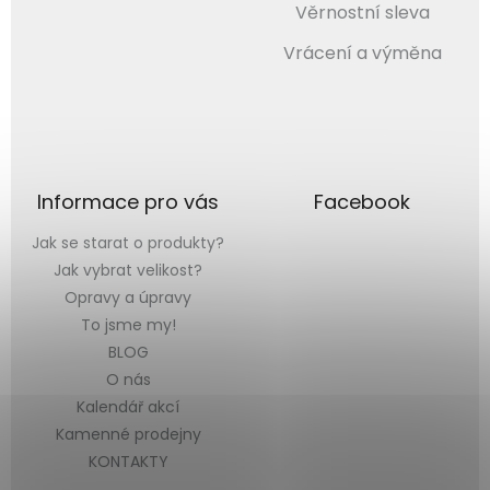
Věrnostní sleva
Vrácení a výměna
Informace pro vás
Facebook
Jak se starat o produkty?
Jak vybrat velikost?
Opravy a úpravy
To jsme my!
BLOG
O nás
Kalendář akcí
Kamenné prodejny
KONTAKTY