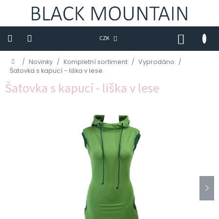
Přejít
na
obsah
NÁKUP
CZK
KOŠÍK
Novinky
Domů
/
Novinky
/
Kompletní sortiment
/
Vyprodáno
/
Šatovka s kapucí - liška v lese
BLACK
Šatovka s kapucí - liška v lese
M
Trička
Sukně
Šaty
Saka
Mikiny
Kalhoty