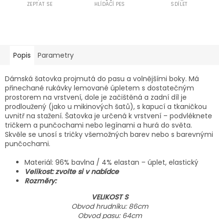
ZEPTAT SE
HLÍDACÍ PES
SDÍLET
Popis
Parametry
Dámská šatovka projmutá do pasu a volnějšími boky. Má
přinechané rukávky lemované úpletem s dostatečným
prostorem na vrstvení, dole je začištěná a zadní díl je
prodloužený (jako u mikinových šatů),
s kapucí a tkaničkou
uvnitř na stažení.
Šatovka je určená k vrstvení – podvléknete
tričkem a punčochami nebo legínami a hurá do světa.
Skvěle se unosí s tričky všemožných barev nebo s barevnými
punčochami.
Materiál: 96% bavlna / 4% elastan – úplet, elastický
Velikost: zvolte si v nabídce
Rozměry:
VELIKOST S
Obvod hrudníku: 86cm
Obvod pasu: 64cm