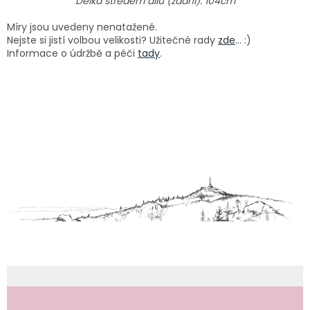
Délka středem dílu (zadní): 104cm
Míry jsou uvedeny nenatažené.
Nejste si jistí volbou velikosti? Užitečné rady
zde
... :)
Informace o údržbě a péči
tady
.
Z
á
p
a
t
í
Odebírat newsletter