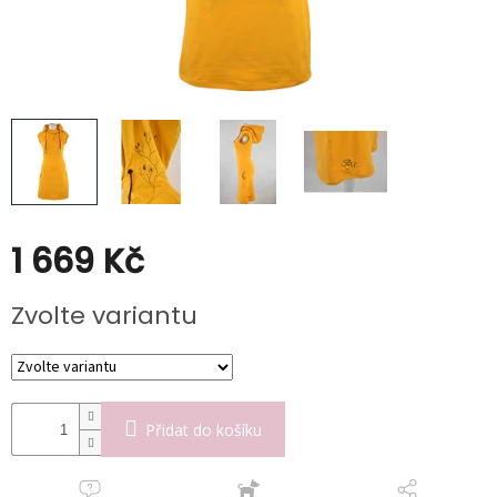
Kabáty
Doplňky
Poukazy
Slevy
1 669 Kč
Měrná
Zvolte variantu
cena:
Přidat do košíku