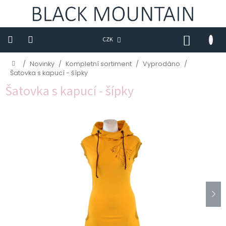
Přejít
na
obsah
NÁKUP
CZK
KOŠÍK
Novinky
Domů
/
Novinky
/
Kompletní sortiment
/
Vyprodáno
/
Šatovka s kapucí - šípky
BLACK
Šatovka s kapucí - šípky
M
Trička
Sukně
Šaty
Saka
Mikiny
Kalhoty