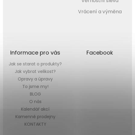
Věrnostní sleva
Vrácení a výměna
Informace pro vás
Facebook
Jak se starat o produkty?
Jak vybrat velikost?
Opravy a úpravy
To jsme my!
BLOG
O nás
Kalendář akcí
Kamenné prodejny
KONTAKTY