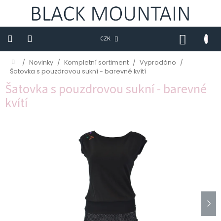
Přejít
na
obsah
NÁKUP
CZK
KOŠÍK
Novinky
Domů
/
Novinky
/
Kompletní sortiment
/
Vyprodáno
/
Šatovka s pouzdrovou sukní - barevné kvítí
BLACK
Šatovka s pouzdrovou sukní - barevné
M
kvítí
Trička
Sukně
Šaty
Saka
Mikiny
Kalhoty