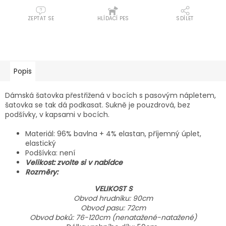
ZEPTAT SE
HLÍDACÍ PES
SDÍLET
Popis
Dámská šatovka přestřižená v bocích s pasovým nápletem,
šatovka se tak dá podkasat. Sukně je pouzdrová, bez
podšívky, v kapsami v bocích.
Materiál: 96% bavlna + 4% elastan, příjemný úplet,
elastický
Podšívka: není
Velikost: zvolte si v nabídce
Rozměry:
VELIKOST S
Obvod hrudníku: 90cm
Obvod pasu: 72cm
Obvod boků: 76-120cm (nenatažené-natažené)