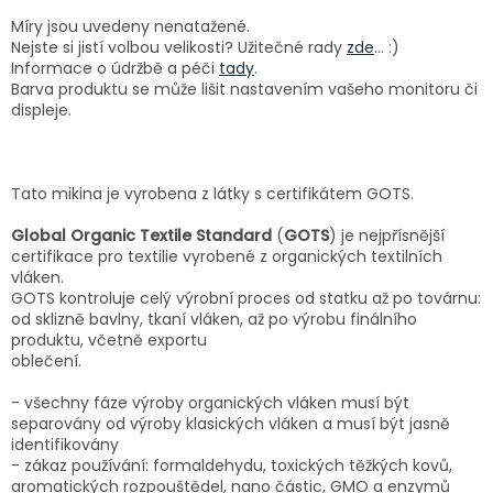
Míry jsou uvedeny nenatažené.
Nejste si jistí volbou velikosti? Užitečné rady
zde
... :)
Informace o údržbě a péči
tady
.
Barva produktu se může lišit nastavením vašeho monitoru či
displeje.
Tato mikina je vyrobena z látky s certifikátem GOTS.
Global Organic Textile Standard
(
GOTS
) je nejpřísnější
certifikace pro textilie vyrobené z
organických
textilních
vláken
.
GOTS kontroluje celý výrobní proces od statku až po továrnu:
od sklizně
bavlny
, tkaní vláken, až po výrobu finálního
produktu, včetně exportu
oblečení.
- všechny fáze výroby organických vláken musí být
separovány od výroby klasických vláken a musí být jasně
identifikovány
- zákaz používání: formaldehydu, toxických těžkých kovů,
aromatických rozpouštědel, nano částic, GMO a enzymů