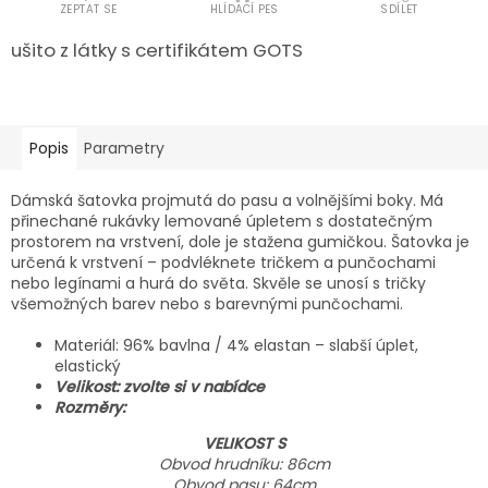
ZEPTAT SE
HLÍDACÍ PES
SDÍLET
ušito z látky s certifikátem GOTS
Popis
Parametry
Dámská šatovka projmutá do pasu a volnějšími boky. Má
přinechané rukávky lemované úpletem s dostatečným
prostorem na vrstvení, dole je stažena gumičkou. Šatovka je
určená k vrstvení – podvléknete tričkem a punčochami
nebo legínami a hurá do světa. Skvěle se unosí s tričky
všemožných barev nebo s barevnými punčochami.
Materiál: 96% bavlna / 4% elastan – slabší úplet,
elastický
Velikost: zvolte si v nabídce
Rozměry:
VELIKOST S
Obvod hrudníku: 86cm
Obvod pasu: 64cm