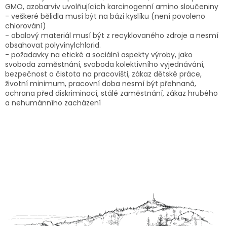
GMO, azobarviv uvolňujících karcinogenní amino sloučeniny
- veškeré bělidla musí být na bázi
kyslíku (není povoleno
chlorování)
- obalový materiál musí být z recyklovaného zdroje a nesmí
obsahovat
polyvinylchlorid
.
-
požadavky na etické a sociální aspekty výroby, jako
svoboda zaměstnání, svoboda kolektivního vyjednávání,
bezpečnost a čistota na pracovišti, zákaz dětské práce,
životní minimum, pracovní doba nesmí být přehnaná,
ochrana před diskriminací, stálé zaměstnání, zákaz hrubého
a nehumánního zacházení
Z
á
p
a
t
í