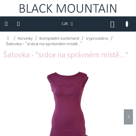
Přejít
na
obsah
NÁKUP
CZK
KOŠÍK
Novinky
Domů
/
Novinky
/
Kompletní sortiment
/
Vyprodáno
/
Šatovka - "srdce na správném místě..."
BLACK
Šatovka - "srdce na správném místě..."
M
Trička
Sukně
Šaty
Saka
Mikiny
Kalhoty