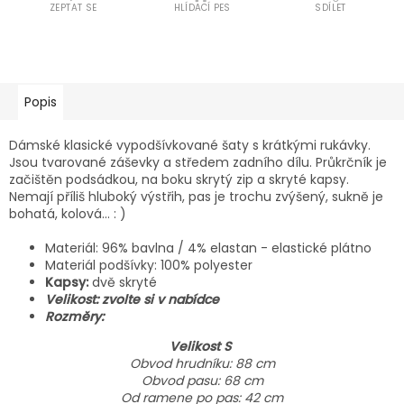
ZEPTAT SE
HLÍDACÍ PES
SDÍLET
Popis
Dámské klasické vypodšívkované šaty s krátkými rukávky.
Jsou tvarované záševky a středem zadního dílu. Průkrčník je
začištěn podsádkou, na boku skrytý zip a skryté kapsy.
Nemají příliš hluboký výstřih, pas je trochu zvýšený, sukně je
bohatá, kolová… : )
Materiál: 96% bavlna / 4% elastan - elastické plátno
Materiál podšívky: 100% polyester
Kapsy:
dvě skryté
Velikost: zvolte si v nabídce
Rozměry:
Velikost S
Obvod hrudníku: 88 cm
Obvod pasu: 68 cm
Od ramene po pas: 42 cm