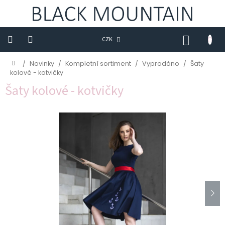
Přejít
na
obsah
NÁKUP
CZK
KOŠÍK
Novinky
Domů
/
Novinky
/
Kompletní sortiment
/
Vyprodáno
/
Šaty
kolové - kotvičky
BLACK
Šaty kolové - kotvičky
M
Trička
Sukně
Šaty
Saka
Mikiny
Kalhoty