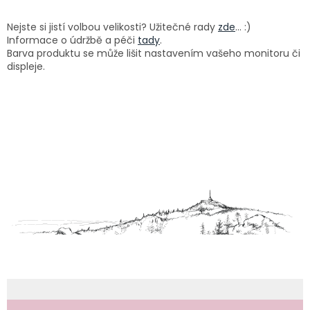
Nejste si jistí volbou velikosti? Užitečné rady
zde
... :)
Informace o údržbě a péči
tady
.
Barva produktu se může lišit nastavením vašeho monitoru či
displeje.
Z
á
p
a
t
í