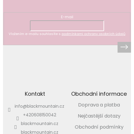
Odebírat newsletter
E-mail
Vložením e-mailu souhlasíte s
podmínkami ochrany osobních údajů
Kontakt
Obchodní informace
Doprava a platba
info
@
blackmountain.cz
+420608150042
Nejčastější dotazy
blackmountain.cz
Obchodní podmínky
blackmountain.cz