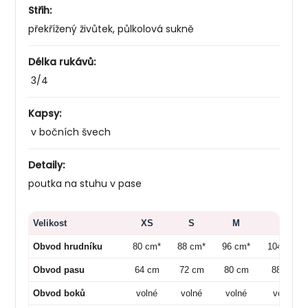
Střih:
překřížený živůtek, půlkolová sukně
Délka rukávů:
3/4
Kapsy:
v bočních švech
Detaily:
poutka na stuhu v pase
Velikost
XS
S
M
L
Obvod hrudníku
80 cm*
88 cm*
96 cm*
104 cm*
Obvod pasu
64 cm
72 cm
80 cm
88 cm
Obvod boků
volné
volné
volné
volné