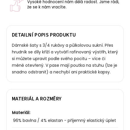
Vysoké hodnocení nám dělá radost. Jsme rádi,
že se k nám vracíte.
DETAILNÍ POPIS PRODUKTU
Dámské šaty s 3/4 rukávy a půlkolovou sukní. Přes
hrudník se díly kříží a vytváří rafinovaný výstřih, který
si můžete upravit podle svého pocitu – více či
méně otevřený. V pase mají poutka na stuhu (lze je
snadno odstranit) a nechybí ani praktické kapsy.
MATERIÁL A ROZMĚRY
Materiál:
96% bavlna / 4% elastan - příjemný elastický úplet