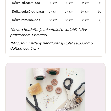
Délka středem zad
96 cm
96 cm
97 cm
98 cm
Délka sukně od pasu
57 cm
57 cm
57 cm
58 cm
Délka rameno–pas
38 cm
38 cm
38 cm
39 cm
*Obvod hrudníku je orientační a variabilní díky
překříženému výstřihu.
*Míry jsou uvedeny nenatažené, úplet se poddá o
dalších cca 5 cm.