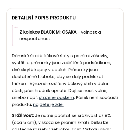
DETAILNÍ POPIS PRODUKTU
Z kolekce BLACK M: OSAKA
- volnost a
nespoutanost.
Dámské široké áčkové šaty s prsními záševky,
výstřih a průramky jsou začištěné podsádkami,
dvě skryté kapsy v bocích. Průramky jsou
dostatečně hluboké, aby se daly podvlékat
tričkem. Výrazně rozšířený áčkový střih v dolní
části, přes hrudník upnuté. Dají se nosit volné,
anebo např.
stažené páskem
. Pásek není součástí
produktu,
najdete je zde.
Srážlivost:
Je nutné počítat se srážlivost až 8%
(cca 5 cm), viskóza se praním zkrátí. Délku lze
částečně rozžehlit žehličkou zpět. Viskózu nikdy