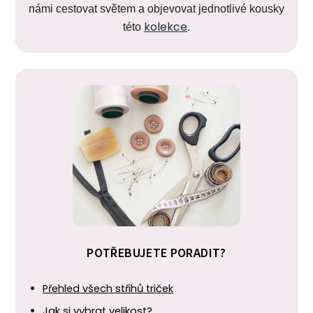
námi cestovat světem a objevovat jednotlivé kousky
kolekce
této
.
POTŘEBUJETE PORADIT?
Přehled všech střihů triček
Jak si vybrat velikost?