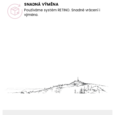
SNADNÁ VÝMĚNA
Používáme systém RETINO. Snadné vrácení i
výměna.
Z
á
p
a
t
í