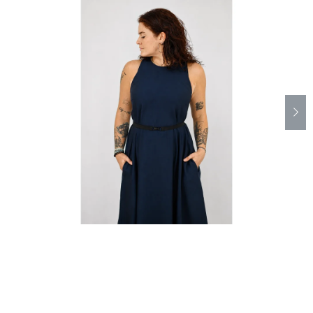
Kabáty
Doplňky
Poukazy
Slevy