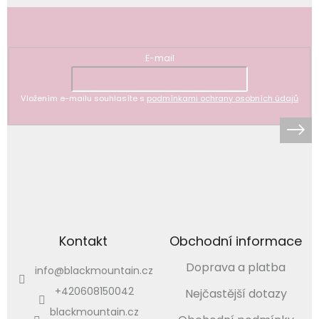
Odebírat newsletter
E-mail
Vložením e-mailu souhlasíte s
podmínkami ochrany osobních údajů
Kontakt
Obchodní informace
Doprava a platba
info
@
blackmountain.cz
+420608150042
Nejčastější dotazy
blackmountain.cz