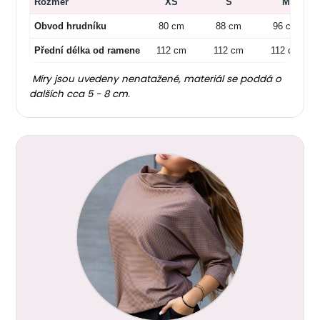
Rozměr
XS
S
M
Obvod hrudníku
80 cm
88 cm
96 cm
Přední délka od ramene
112 cm
112 cm
112 cm
Míry jsou uvedeny nenatažené, materiál se poddá o
dalších cca 5 - 8 cm.