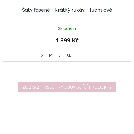
Šaty řasené - krátký rukáv - fuchsiové
Skladem
1 399 Kč
S
M
L
XL
ZOBRAZIT VŠECHNY SOUVISEJÍCÍ PRODUKTY
Z
á
p
a