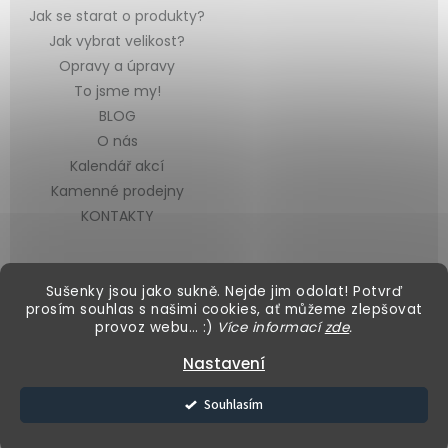
Jak se starat o produkty?
Jak vybrat velikost?
Opravy a úpravy
To jsme my!
BLOG
O nás
Kalendář akcí
Kamenné prodejny
KONTAKTY
Sušenky jsou jako sukně. Nejde jim odolat! Potvrď
prosím souhlas s našimi cookies, ať můžeme zlepšovat
provoz webu… :)
Více informací
zde
.
Vytvořil Shoptet
&
Nastavení
Copyright 2026
Black Mountain
. Všechna práva vyhrazena.
Souhlasím
Upravit nastavení cookies