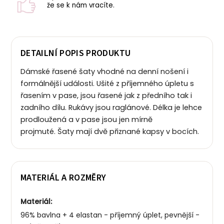
že se k nám vracíte.
DETAILNÍ POPIS PRODUKTU
Dámské řasené šaty vhodné na denní nošení i
formálnější události. Ušité z příjemného úpletu s
řasením v pase, jsou řasené jak z předního tak i
zadního dílu. Rukávy jsou raglánové. Délka je lehce
prodloužená a v pase jsou jen mírně
projmuté. Šaty mají dvě přiznané kapsy v bocích.
MATERIÁL A ROZMĚRY
Materiál:
96% bavlna + 4 elastan - příjemný úplet, pevnější -