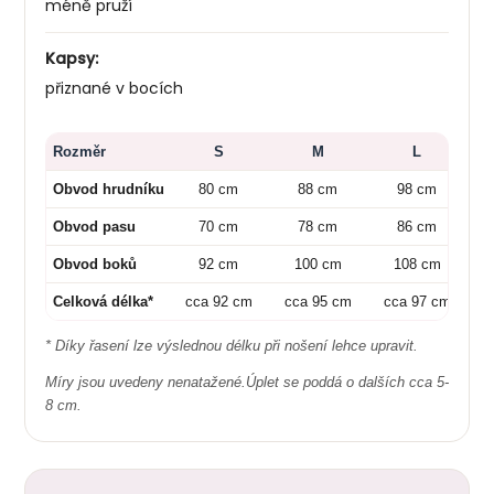
méně pruží
Kapsy:
přiznané v bocích
Rozměr
S
M
L
Obvod hrudníku
80 cm
88 cm
98 cm
Obvod pasu
70 cm
78 cm
86 cm
Obvod boků
92 cm
100 cm
108 cm
Celková délka*
cca 92 cm
cca 95 cm
cca 97 cm
c
* Díky řasení lze výslednou délku při nošení lehce upravit.
Míry jsou uvedeny nenatažené.Úplet se poddá o dalších cca 5-
8 cm.