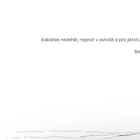
Kabátek nežehlit, neprat v aviváži a pro jis
Ba
Z
á
p
a
t
í