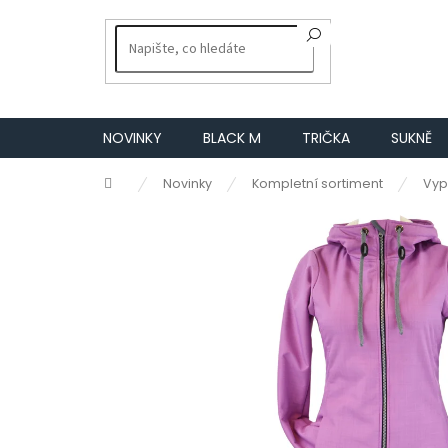
Přejít
na
obsah
NOVINKY
BLACK M
TRIČKA
SUKNĚ
Domů
Novinky
Kompletní sortiment
Vyp