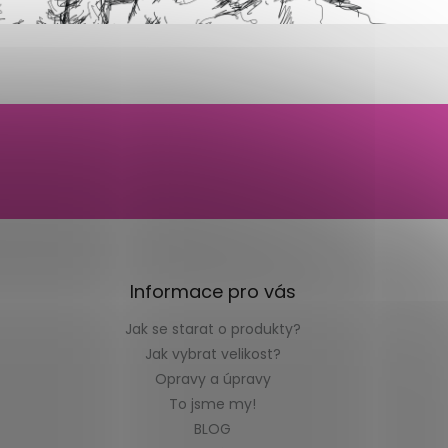
Informace pro vás
Jak se starat o produkty?
Jak vybrat velikost?
Opravy a úpravy
To jsme my!
BLOG