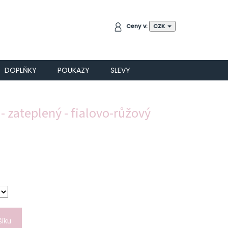
NÁKUPNÍ
Ceny v:
CZK
KOŠÍK
DOPLŇKY
POUKAZY
SLEVY
- zateplený - fialovo-růžový
šíku