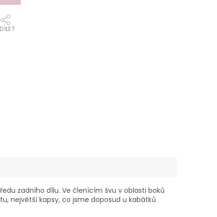
DÍLET
du zadního dílu. Ve členícím švu v oblasti boků
tu, největší kapsy, co jsme doposud u kabátků