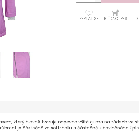
ZEPTAT SE
HLÍDACÍ PES
S
sem, který hlavně tvaruje napevno všitá guma na zádech ve stře
průhmat je částečně ze softshellu a částečně z bavlněného úple