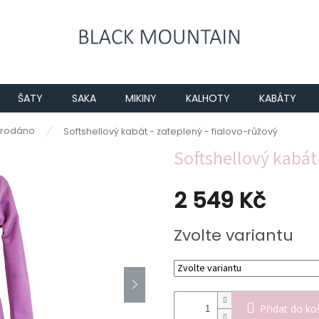
ŠATY
SAKA
MIKINY
KALHOTY
KABÁTY
rodáno
Softshellový kabát - zateplený - fialovo-růžový
Softshellový kabát 
2 549 Kč
Měrná
Zvolte variantu
cena:
Přidat do ko