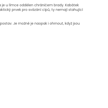
ý a je u límce oddělen chráničem brady. Kabátek
ktický prvek pro svázání cípů, ty nemají stahující
 postav. Je možné je naopak i ohrnout, když jsou