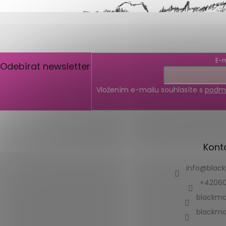
E-m
Odebírat newsletter
Vložením e-mailu souhlasíte s
podmí
Kont
info
@
blac
+42060
blackmo
blackmo