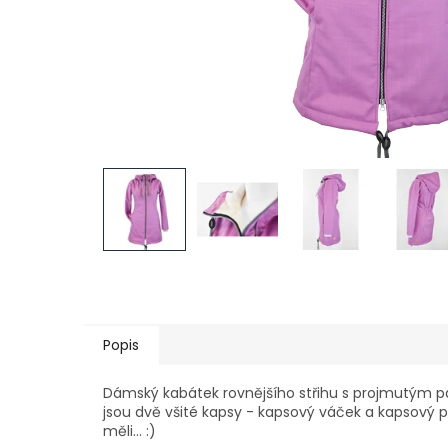
Popis
Dámský kabátek rovnějšího střihu s projmutým pa
jsou dvě všité kapsy - kapsový váček a kapsový 
měli... :)