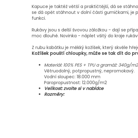
Kapuce je taktéž větší a praktičtější, dá se stá
se dá opět stáhnout v dolní části gumičkami, je p
funkci.
Rukávy jsou s delší švovou záložkou - dají se pří
moc dlouhé. Novinka - náplet všitý do kraje rukávu
Z rubu kabátku je měkký kožíšek, který skvěle hřeje.
Kožíšek pouští chloupky, může se tak dít do prv
Materiál: 100% PES + TPU a gramáž: 340g/m2
Větruodolný, potpropustný, nepromokavý.
Vodní sloupec: 18.000 mm
Paropropustnost: 12.000g/m2
Velikost: zvolte si v nabídce
Rozměry: