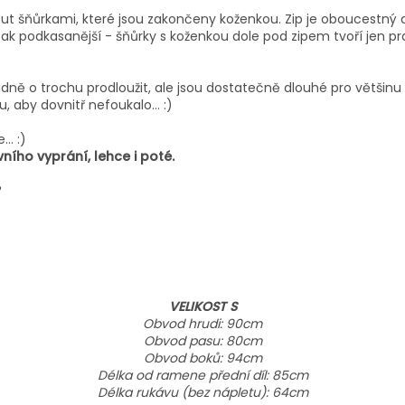
hnout šňůrkami, které jsou zakončeny koženkou. Zip je oboucestn
ak podkasanější - šňůrky s koženkou dole pod zipem tvoří jen pra
padně o trochu prodloužit, ale jsou dostatečně dlouhé pro většinu
, aby dovnitř nefoukalo... :)
.. :)
ního vyprání, lehce i poté.
VELIKOST S
Obvod hrudi: 90cm
Obvod pasu: 80cm
Obvod boků: 94cm
Délka od ramene přední díl: 85cm
Délka rukávu (bez nápletu): 64cm