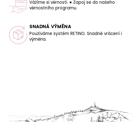
Vážíme si věrnosti. ♥ Zapoj se do našeho
věrnostního programu.
SNADNÁ VÝMĚNA
Používáme systém RETINO. Snadné vrácení i
výměna.
Z
á
p
a
t
í