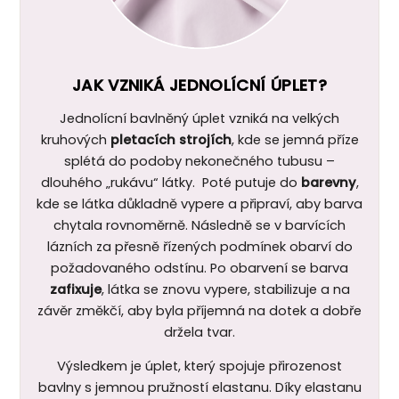
JAK VZNIKÁ JEDNOLÍCNÍ ÚPLET?
Jednolícní bavlněný úplet vzniká na velkých
kruhových
pletacích strojích
, kde se jemná příze
splétá do podoby nekonečného tubusu –
dlouhého „rukávu“ látky. Poté putuje do
barevny
,
kde se látka důkladně vypere a připraví, aby barva
chytala rovnoměrně. Následně se v barvících
lázních za přesně řízených podmínek obarví do
požadovaného odstínu. Po obarvení se barva
zafixuje
, látka se znovu vypere, stabilizuje a na
závěr změkčí, aby byla příjemná na dotek a dobře
držela tvar.
Výsledkem je úplet, který spojuje přirozenost
bavlny s jemnou pružností elastanu. Díky elastanu