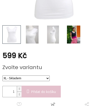
Kabáty
Doplňky
Poukazy
Slevy
599 Kč
Měrná
Zvolte variantu
cena:
Přidat do košíku