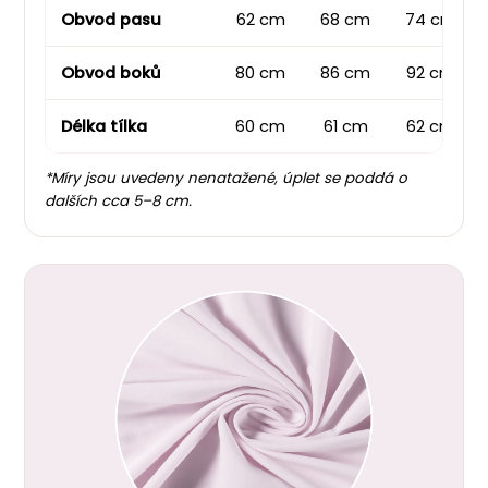
Obvod pasu
62 cm
68 cm
74 cm
Obvod boků
80 cm
86 cm
92 cm
Délka tílka
60 cm
61 cm
62 cm
*Míry jsou uvedeny nenatažené, úplet se poddá o
dalších cca 5–8 cm.