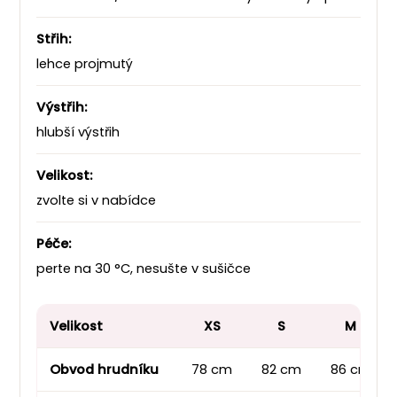
Střih:
lehce projmutý
Výstřih:
hlubší výstřih
Velikost:
zvolte si v nabídce
Péče:
perte na 30 °C, nesušte v sušičce
Velikost
XS
S
M
Obvod hrudníku
78 cm
82 cm
86 cm