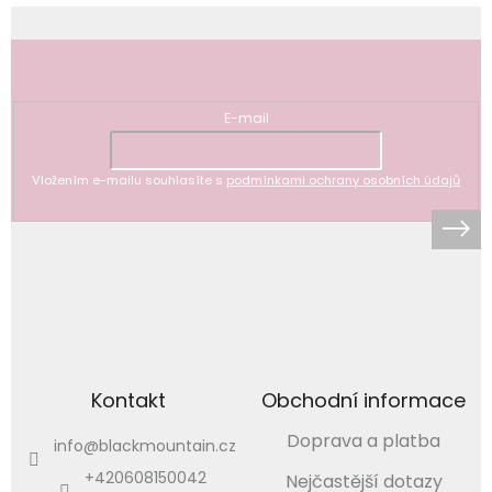
Odebírat newsletter
E-mail
Vložením e-mailu souhlasíte s
podmínkami ochrany osobních údajů
Kontakt
Obchodní informace
Doprava a platba
info
@
blackmountain.cz
+420608150042
Nejčastější dotazy