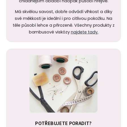
chladnějším období naopak působí hřejivě.
Má skvělou savost, dobře odvádí vlhkost a díky
své měkkosti je ideální i pro citlivou pokožku. Na
těle působí lehce a přirozeně. Všechny produkty z
bambusové viskózy
najdete tady.
POTŘEBUJETE PORADIT?