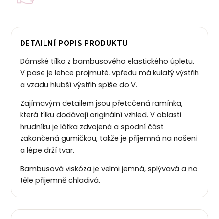
DETAILNÍ POPIS PRODUKTU
Dámské tílko z bambusového elastického úpletu.
V pase je lehce projmuté, vpředu má kulatý výstřih
a vzadu hlubší výstřih spíše do V.
Zajímavým detailem jsou přetočená ramínka,
která tílku dodávají originální vzhled. V oblasti
hrudníku je látka zdvojená a spodní část
zakončená gumičkou, takže je příjemná na nošení
a lépe drží tvar.
Bambusová viskóza je velmi jemná, splývavá a na
těle příjemně chladivá.