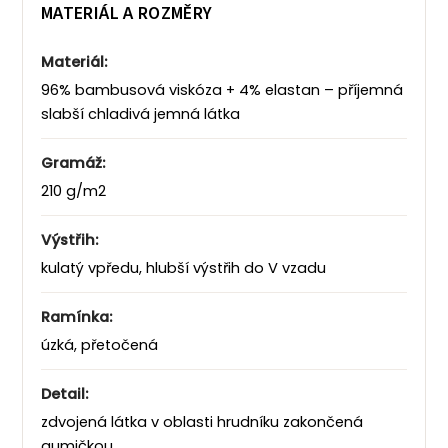
MATERIÁL A ROZMĚRY
Materiál:
96% bambusová viskóza + 4% elastan – příjemná
slabší chladivá jemná látka
Gramáž:
210 g/m2
Výstřih:
kulatý vpředu, hlubší výstřih do V vzadu
Ramínka:
úzká, přetočená
Detail:
zdvojená látka v oblasti hrudníku zakončená
gumičkou