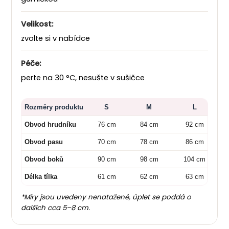
Velikost:
zvolte si v nabídce
Péče:
perte na 30 °C, nesušte v sušičce
Rozměry produktu
S
M
L
Obvod hrudníku
76 cm
84 cm
92 cm
Obvod pasu
70 cm
78 cm
86 cm
Obvod boků
90 cm
98 cm
104 cm
Délka tílka
61 cm
62 cm
63 cm
*Míry jsou uvedeny nenatažené, úplet se poddá o
dalších cca 5–8 cm.