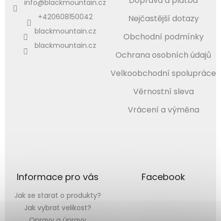
Doprava a platba
info
@
blackmountain.cz
+420608150042
Nejčastější dotazy
blackmountain.cz
Obchodní podmínky
blackmountain.cz
Ochrana osobních údajů
Velkoobchodní spolupráce
Věrnostní sleva
Vrácení a výměna
Informace pro vás
Facebook
Jak se starat o produkty?
Jak vybrat velikost?
Opravy a úpravy