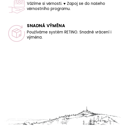
Vážíme si věrnosti. ♥ Zapoj se do našeho
věrnostního programu.
SNADNÁ VÝMĚNA
Používáme systém RETINO. Snadné vrácení i
výměna.
Z
á
p
a
t
í