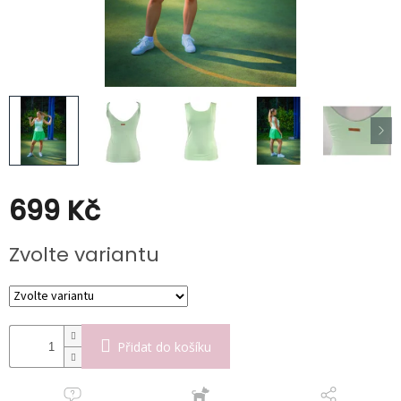
Kabáty
Doplňky
Poukazy
Slevy
699 Kč
Měrná
Zvolte variantu
cena:
Přidat do košíku