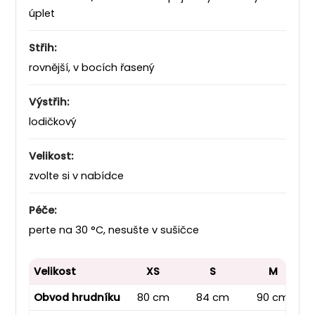
úplet
Střih:
rovnější, v bocích řasený
Výstřih:
lodičkový
Velikost:
zvolte si v nabídce
Péče:
perte na 30 °C, nesušte v sušičce
Velikost
XS
S
M
Obvod hrudníku
80 cm
84 cm
90 cm