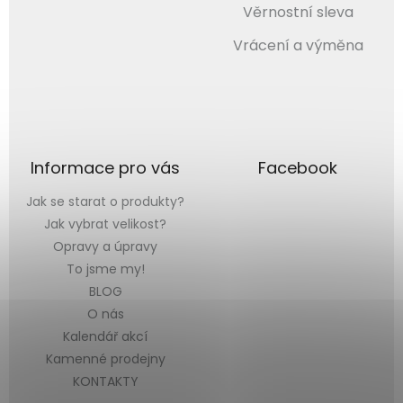
Věrnostní sleva
Vrácení a výměna
Informace pro vás
Facebook
Jak se starat o produkty?
Jak vybrat velikost?
Opravy a úpravy
To jsme my!
BLOG
O nás
Kalendář akcí
Kamenné prodejny
KONTAKTY