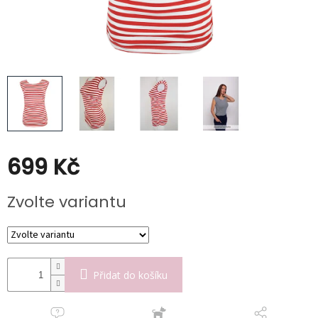
Kabáty
Doplňky
Poukazy
Slevy
699 Kč
Měrná
Zvolte variantu
cena:
Přidat do košíku