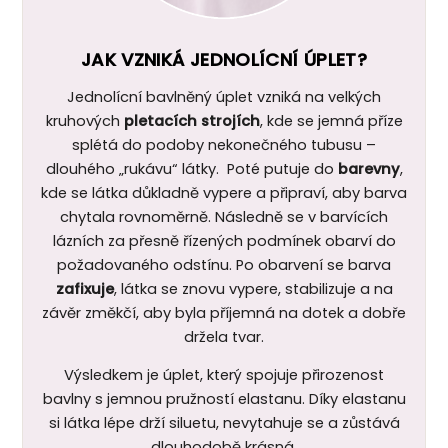
JAK VZNIKÁ JEDNOLÍCNÍ ÚPLET?
Jednolícní bavlněný úplet vzniká na velkých
kruhových
pletacích strojích
, kde se jemná příze
splétá do podoby nekonečného tubusu –
dlouhého „rukávu“ látky. Poté putuje do
barevny
,
kde se látka důkladně vypere a připraví, aby barva
chytala rovnoměrně. Následně se v barvících
lázních za přesně řízených podmínek obarví do
požadovaného odstínu. Po obarvení se barva
zafixuje
, látka se znovu vypere, stabilizuje a na
závěr změkčí, aby byla příjemná na dotek a dobře
držela tvar.
Výsledkem je úplet, který spojuje přirozenost
bavlny s jemnou pružností elastanu. Díky elastanu
si látka lépe drží siluetu, nevytahuje se a zůstává
dlouhodobě krásná.