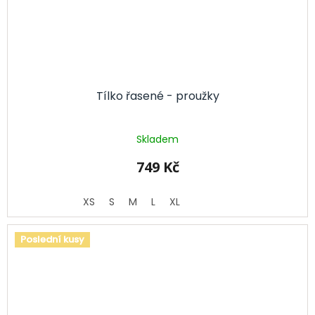
Tílko řasené - proužky
Skladem
749 Kč
XS
S
M
L
XL
Poslední kusy