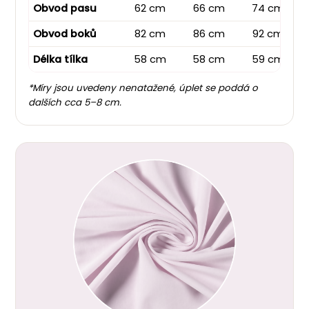
Obvod pasu
62 cm
66 cm
74 cm
Obvod boků
82 cm
86 cm
92 cm
Délka tílka
58 cm
58 cm
59 cm
*Míry jsou uvedeny nenatažené, úplet se poddá o
dalších cca 5–8 cm.