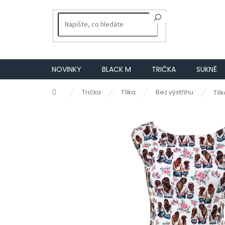
Přejít
na
obsah
NOVINKY
BLACK M
TRIČKA
SUKNĚ
Domů
Trička
Tílka
Bez výstřihu
Tíl