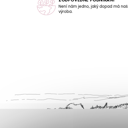
Není nám jedno, jaký dopad má na
výroba.
Z
á
p
a
t
í