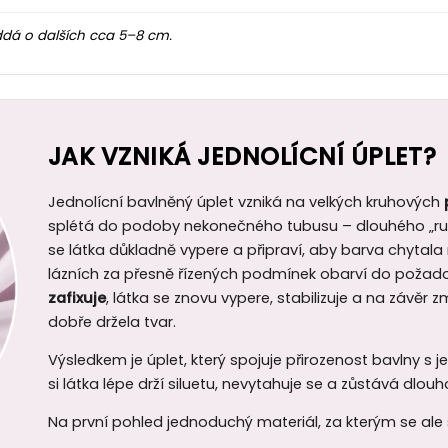
ddá o dalších cca 5–8 cm.
JAK VZNIKÁ JEDNOLÍCNÍ ÚPLET?
Jednolícní bavlněný úplet vzniká na velkých kruhových
splétá do podoby nekonečného tubusu – dlouhého „ruk
se látka důkladně vypere a připraví, aby barva chytal
lázních za přesně řízených podmínek obarví do požad
zafixuje
, látka se znovu vypere, stabilizuje a na závěr
dobře držela tvar.
Výsledkem je úplet, který spojuje přirozenost bavlny s 
si látka lépe drží siluetu, nevytahuje se a zůstává dlo
Na první pohled jednoduchý materiál, za kterým se ale