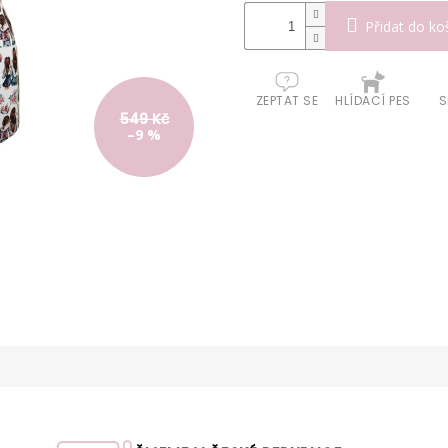
Přidat do ko
ZEPTAT SE
HLÍDACÍ PES
S
549 Kč
–9 %