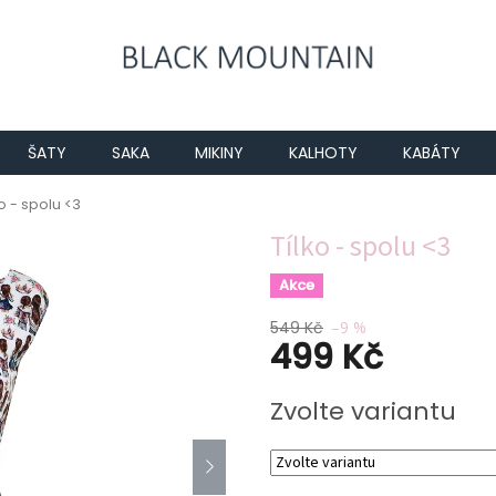
ŠATY
SAKA
MIKINY
KALHOTY
KABÁTY
ko - spolu <3
Tílko - spolu <3
Akce
549 Kč
–9 %
499 Kč
Měrná
Zvolte variantu
cena: