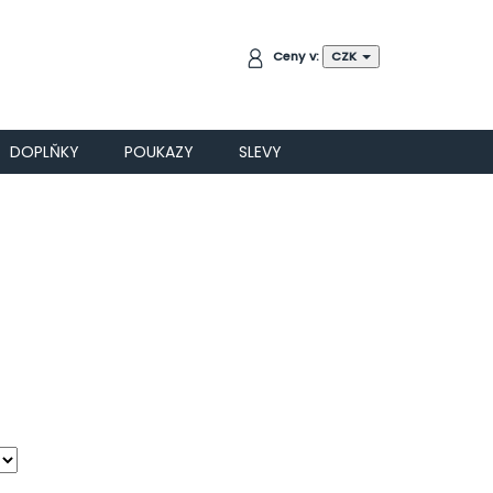
NÁKUPNÍ
Ceny v:
CZK
KOŠÍK
DOPLŇKY
POUKAZY
SLEVY