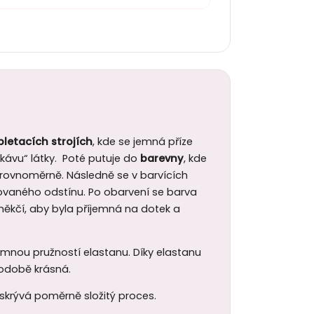
pletacích strojích
, kde se jemná příze
ávu“ látky. Poté putuje do
barevny
, kde
a rovnoměrně. Následně se v barvících
ovaného odstínu. Po obarvení se barva
 změkčí, aby byla příjemná na dotek a
jemnou pružností elastanu. Díky elastanu
uhodobě krásná.
 skrývá poměrně složitý proces.