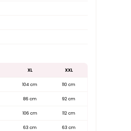
XL
XXL
104 cm
110 cm
86 cm
92 cm
106 cm
112 cm
63 cm
63 cm