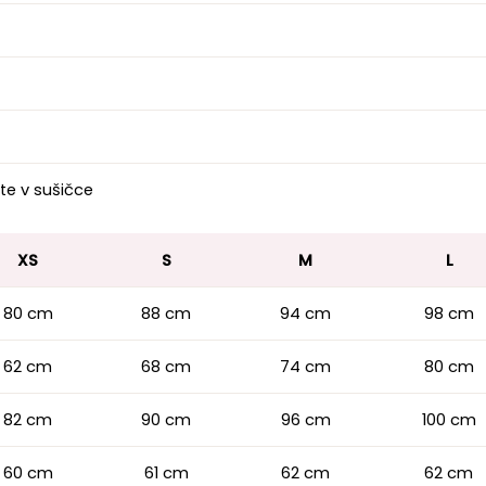
te v sušičce
XS
S
M
L
80 cm
88 cm
94 cm
98 cm
62 cm
68 cm
74 cm
80 cm
82 cm
90 cm
96 cm
100 cm
60 cm
61 cm
62 cm
62 cm