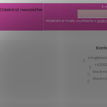
E-m
Odebírat newsletter
Vložením e-mailu souhlasíte s
podmí
Kont
info
@
blac
+42060
blackmo
blackmo