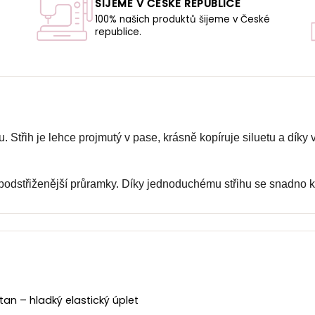
ŠIJEME V ČESKÉ REPUBLICE
100% našich produktů šijeme v České
republice.
U
. Střih je lehce projmutý v pase, krásně kopíruje siluetu a díky
a podstřiženější průramky. Díky jednoduchému střihu se snadno 
an – hladký elastický úplet