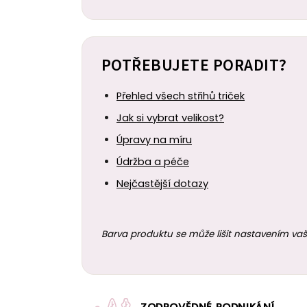
POTŘEBUJETE PORADIT?
Přehled všech střihů triček
Jak si vybrat velikost?
Úpravy na míru
Údržba a péče
Nejčastější dotazy
Barva produktu se může lišit nastavením vaš
ZODPOVĚDNÉ PODNIKÁNÍ