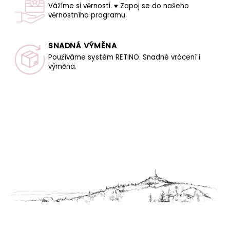
Vážíme si věrnosti. ♥ Zapoj se do našeho
věrnostního programu.
SNADNÁ VÝMĚNA
Používáme systém RETINO. Snadné vrácení i
výměna.
Z
á
p
a
t
í