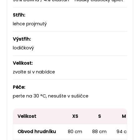
Střih:
lehce projmutý
Výstřih:
lodičkový
Velikost:
zvolte si v nabídce
Péče:
perte na 30 °C, nesušte v sušičce
Velikost
XS
S
M
Obvod hrudníku
80 cm
88 cm
94 cm