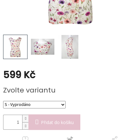
Poukazy
Slevy
599 Kč
Měrná
Zvolte variantu
cena:
Přidat do košíku