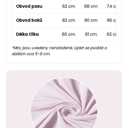
Obvod pasu
62 cm
68 cm
74 cm
Obvod boků
82 cm
90 cm
96 cm
Délka tílka
60 cm
61 cm
62 cm
*Míry jsou uvedeny nenatažené, úplet se poddá o
dalších cca 5–8 cm.