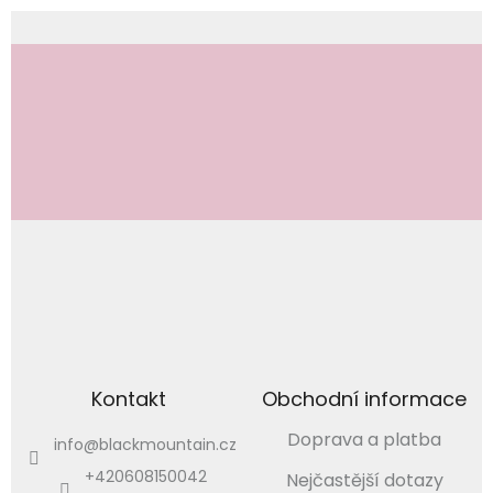
Odebírat newsletter
Vložením e-mailu souhlasíte s
podmínkami ochrany osobních údajů
PŘIHLÁSIT
SE
Kontakt
Obchodní informace
Doprava a platba
info
@
blackmountain.cz
+420608150042
Nejčastější dotazy