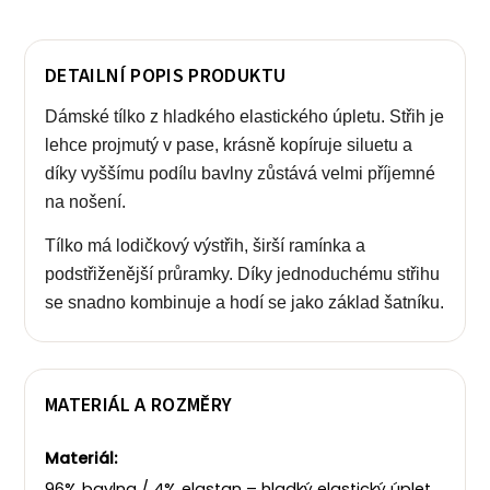
DETAILNÍ POPIS PRODUKTU
Dámské tílko z hladkého elastického úpletu. Střih je
lehce projmutý v pase, krásně kopíruje siluetu a
díky vyššímu podílu bavlny zůstává velmi příjemné
na nošení.
Tílko má lodičkový výstřih, širší ramínka a
podstřiženější průramky. Díky jednoduchému střihu
se snadno kombinuje a hodí se jako základ šatníku.
MATERIÁL A ROZMĚRY
Materiál:
96% bavlna / 4% elastan – hladký elastický úplet