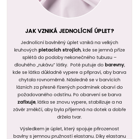
JAK VZNIKÁ JEDNOLÍCNÍ ÚPLET?
Jednolícní bavlněný úplet vzniká na velkých
kruhových
pletacích strojích
, kde se jemná příze
splétá do podoby nekonečného tubusu –
dlouhého „rukávu“ látky. Poté putuje do
barevny
,
kde se látka důkladně vypere a připraví, aby barva
chytala rovnoměrně. Následně se v barvících
lázních za přesně řízených podmínek obarví do
požadovaného odstínu. Po obarvení se barva
zafixuje
, látka se znovu vypere, stabilizuje a na
závěr změkčí, aby byla příjemná na dotek a dobře
držela tvar.
Výsledkem je úplet, který spojuje přirozenost
bavlny s jemnou pružností elastanu. Díky elastanu