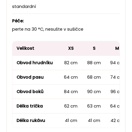
standardní
Péče:
perte na 30 °C, nesušte v sušičce
Velikost
XS
S
M
Obvod hrudníku
82 cm
88 cm
94 cm
Obvod pasu
64 cm
68 cm
74 cm
Obvod boků
84 cm
90 cm
96 cm
Délka trička
62 cm
63 cm
64 cm
Délka rukávu
41 cm
41 cm
42 cm