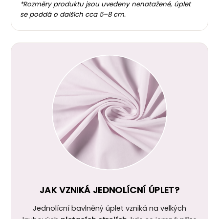
*Rozměry produktu jsou uvedeny nenatažené, úplet
se poddá o dalších cca 5–8 cm.
JAK VZNIKÁ JEDNOLÍCNÍ ÚPLET?
Jednolícní bavlněný úplet vzniká na velkých