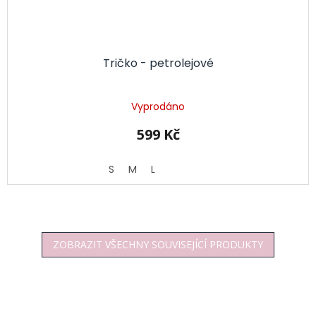
Tričko - petrolejové
Vyprodáno
599 Kč
S
M
L
ZOBRAZIT VŠECHNY SOUVISEJÍCÍ PRODUKTY
Z