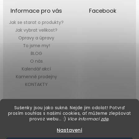
Informace pro vás
Facebook
Jak se starat o produkty?
Jak vybrat velikost?
Opravy a úpravy
To jsme my!
BLOG
O nás
Kalendář akcí
Kamenné prodejny
KONTAKTY
Sušenky jsou jako sukně. Nejde jim odolat! Potvrď
prosím souhlas s našimi cookies, ať můžeme zlepšovat
provoz webu… :)
Více informací
zde
.
Vytvořil Shoptet
&
Nastavení
Copyright 2026
Black Mountain
. Všechna práva vyhrazena.