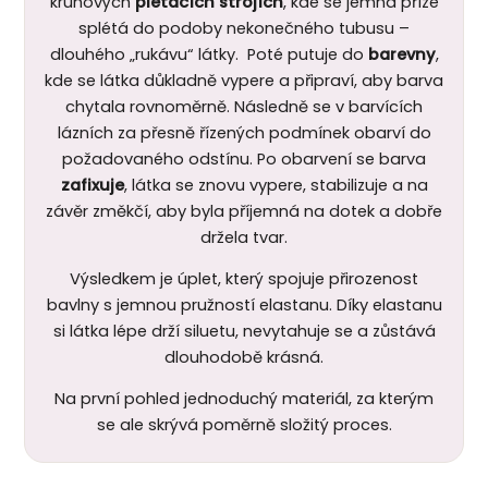
kruhových
pletacích strojích
, kde se jemná příze
splétá do podoby nekonečného tubusu –
dlouhého „rukávu“ látky. Poté putuje do
barevny
,
kde se látka důkladně vypere a připraví, aby barva
chytala rovnoměrně. Následně se v barvících
lázních za přesně řízených podmínek obarví do
požadovaného odstínu. Po obarvení se barva
zafixuje
, látka se znovu vypere, stabilizuje a na
závěr změkčí, aby byla příjemná na dotek a dobře
držela tvar.
Výsledkem je úplet, který spojuje přirozenost
bavlny s jemnou pružností elastanu. Díky elastanu
si látka lépe drží siluetu, nevytahuje se a zůstává
dlouhodobě krásná.
Na první pohled jednoduchý materiál, za kterým
se ale skrývá poměrně složitý proces.