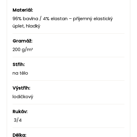
Materiál:
96% bavlna / 4% elastan – příjemný elastický
úplet, hladký
Gramáž:
200 g/m²
Střih:
na tělo
Výstřih:
lodičkový
Rukáv:
3/4
Délka: