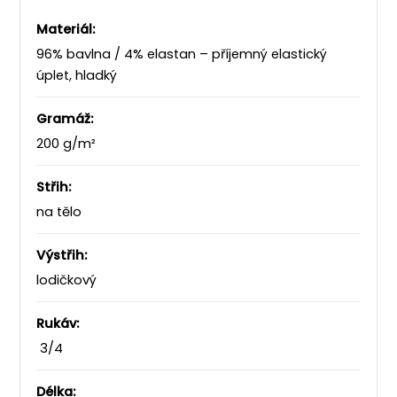
Materiál:
96% bavlna / 4% elastan – příjemný elastický
úplet, hladký
Gramáž:
200 g/m²
Střih:
na tělo
Výstřih:
lodičkový
Rukáv:
3/4
Délka: