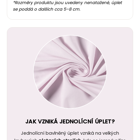
*Rozměry produktu jsou uvedeny nenatažené, úplet
se poddá o dalších cca 5–8 cm.
JAK VZNIKÁ JEDNOLÍCNÍ ÚPLET?
Jednolícní bavlněný úplet vzniká na velkých