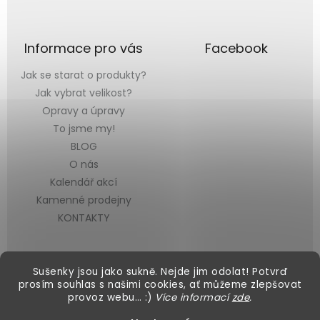
Informace pro vás
Facebook
Jak se starat o produkty?
Jak vybrat velikost?
Opravy a úpravy
To jsme my!
BLOG
O nás
Kalendář akcí
Kamenné prodejny
KONTAKTY
Sušenky jsou jako sukně. Nejde jim odolat! Potvrď
prosím souhlas s našimi cookies, ať můžeme zlepšovat
provoz webu… :)
Více informací
zde
.
Vytvořil Shoptet
&