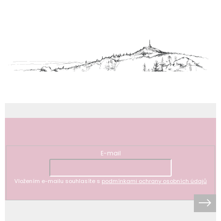
Z
á
p
a
t
í
Odebírat newsletter
E-mail
Vložením e-mailu souhlasíte s
podmínkami ochrany osobních údajů