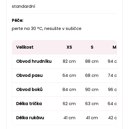
standardní
Péče:
perte na 30 °C, nesušte v sušičce
Velikost
XS
S
M
Obvod hrudníku
82 cm
88 cm
94 cm
Obvod pasu
64 cm
68 cm
74 cm
Obvod boků
84 cm
90 cm
96 cm
Délka trička
62 cm
63 cm
64 cm
Délka rukávu
41 cm
41 cm
42 cm