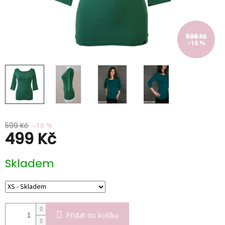
Poukazy
599 Kč
Slevy
–16 %
599 Kč
–16 %
499 Kč
Měrná
Skladem
cena:
Přidat do košíku