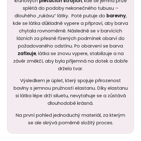
kruhových
pletacích strojích
, kde se jemná příze
splétá do podoby nekonečného tubusu –
dlouhého „rukávu“ látky. Poté putuje do
barevny
,
kde se látka důkladně vypere a připraví, aby barva
chytala rovnoměrně. Následně se v barvících
lázních za přesně řízených podmínek obarví do
požadovaného odstínu. Po obarvení se barva
zafixuje
, látka se znovu vypere, stabilizuje a na
závěr změkčí, aby byla příjemná na dotek a dobře
držela tvar.
Výsledkem je úplet, který spojuje přirozenost
bavlny s jemnou pružností elastanu. Díky elastanu
si látka lépe drží siluetu, nevytahuje se a zůstává
dlouhodobě krásná.
Na první pohled jednoduchý materiál, za kterým
se ale skrývá poměrně složitý proces.