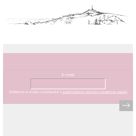
a
t
í
Odebírat newsletter
E-mail
Vložením e-mailu souhlasíte s
podmínkami ochrany osobních údajů