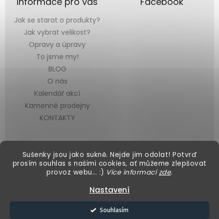
Informace pro vás
Facebook
Jak se starat o produkty?
Jak vybrat velikost?
Opravy a úpravy
To jsme my!
BLOG
O nás
Kalendář akcí
Kamenné prodejny
KONTAKTY
Sušenky jsou jako sukně. Nejde jim odolat! Potvrď
prosím souhlas s našimi cookies, ať můžeme zlepšovat
provoz webu… :)
Více informací
zde
.
Vytvořil Shoptet
&
Nastavení
Copyright 2026
Black Mountain
. Všechna práva vyhrazena.
Souhlasím
Upravit nastavení cookies