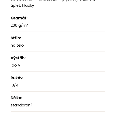
úplet, hladký
Gramáž:
200 g/m²
Střih:
na tělo
Výstřih:
do V
Rukáv:
3/4
Délka:
standardní