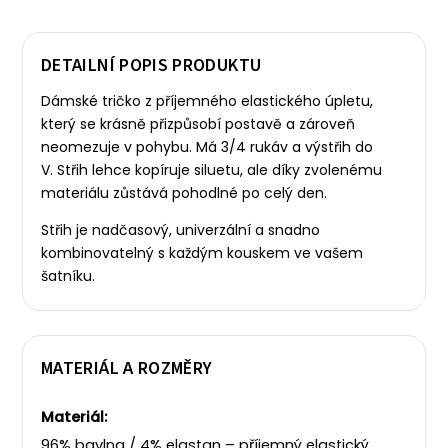
DETAILNÍ POPIS PRODUKTU
Dámské tričko z příjemného elastického úpletu,
který se krásně přizpůsobí postavě a zároveň
neomezuje v pohybu. Má 3/4 rukáv a výstřih do
V.
Střih lehce kopíruje siluetu, ale díky zvolenému
materiálu zůstává pohodlné po celý den.
Střih je nadčasový, univerzální a snadno
kombinovatelný s každým kouskem ve vašem
šatníku.
MATERIÁL A ROZMĚRY
Materiál:
96% bavlna / 4% elastan – příjemný elastický