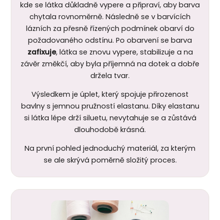
kde se látka důkladně vypere a připraví, aby barva
chytala rovnoměrně. Následně se v barvících
lázních za přesně řízených podmínek obarví do
požadovaného odstínu. Po obarvení se barva
zafixuje
, látka se znovu vypere, stabilizuje a na
závěr změkčí, aby byla příjemná na dotek a dobře
držela tvar.
Výsledkem je úplet, který spojuje přirozenost
bavlny s jemnou pružností elastanu. Díky elastanu
si látka lépe drží siluetu, nevytahuje se a zůstává
dlouhodobě krásná.
Na první pohled jednoduchý materiál, za kterým
se ale skrývá poměrně složitý proces.