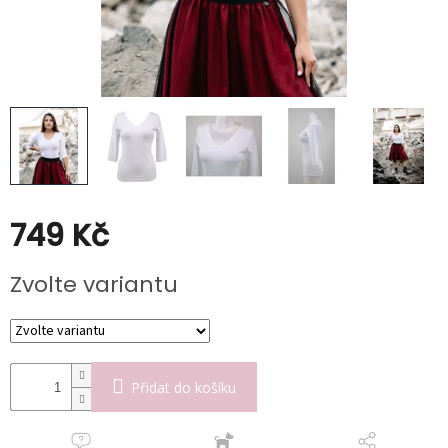
Kabáty
Doplňky
Poukazy
Slevy
749 Kč
Měrná
Zvolte variantu
cena:
Přidat do košíku