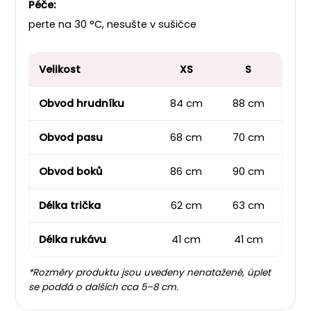
Péče:
perte na 30 °C, nesušte v sušičce
Velikost
XS
S
Obvod hrudníku
84 cm
88 cm
94
Obvod pasu
68 cm
70 cm
76
Obvod boků
86 cm
90 cm
94
Délka trička
62 cm
63 cm
64
Délka rukávu
41 cm
41 cm
41
*Rozměry produktu jsou uvedeny nenatažené, úplet
se poddá o dalších cca 5–8 cm.