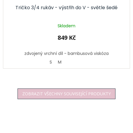
Tričko 3/4 rukáv - výstřih do V - světle šedé
Skladem
849 Kč
zdvojený vrchní díl - bambusová viskóza
S
M
ZOBRAZIT VŠECHNY SOUVISEJÍCÍ PRODUKTY
Z
á
p