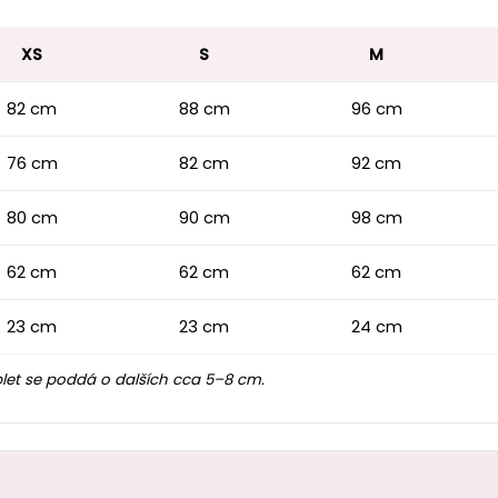
XS
S
M
82 cm
88 cm
96 cm
76 cm
82 cm
92 cm
80 cm
90 cm
98 cm
62 cm
62 cm
62 cm
23 cm
23 cm
24 cm
let se poddá o dalších cca 5–8 cm.