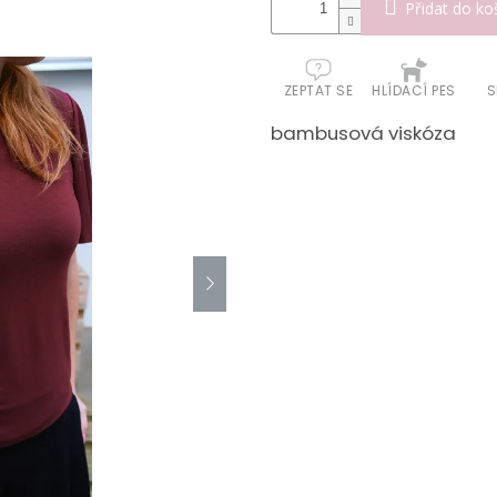
Přidat do ko
ZEPTAT SE
HLÍDACÍ PES
S
bambusová viskóza