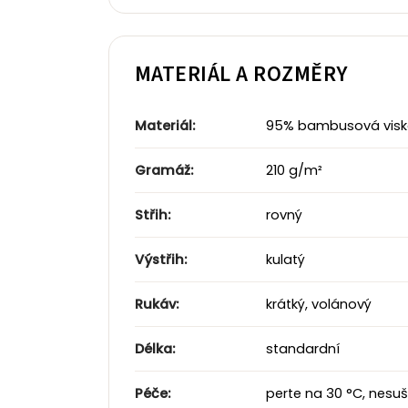
MATERIÁL A ROZMĚRY
Materiál:
95% bambusová viskóza
Gramáž:
210 g/m²
Střih:
rovný
Výstřih:
kulatý
Rukáv:
krátký, volánový
Délka:
standardní
Péče:
perte na 30 °C, nesuš