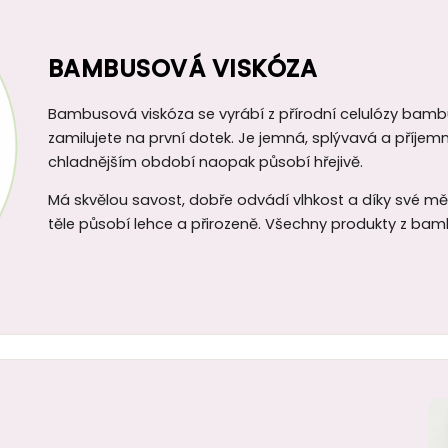
BAMBUSOVÁ VISKÓZA
Bambusová viskóza se vyrábí z přírodní celulózy bambus
zamilujete na první dotek. Je jemná, splývavá a příjemn
chladnějším období naopak působí hřejivě.
Má skvělou savost, dobře odvádí vlhkost a díky své měkko
těle působí lehce a přirozeně. Všechny produkty z ba