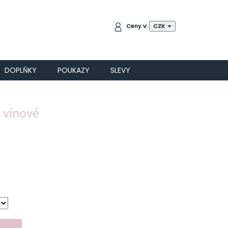
NÁKUPNÍ
Ceny v:
CZK
KOŠÍK
DOPLŇKY
POUKAZY
SLEVY
 vínové