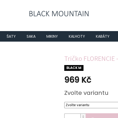
ŠATY
SAKA
MIKINY
KALHOTY
KABÁTY
Tričko FLORENCIE -
BLACK M
969 Kč
Měrná
Zvolte variantu
cena: