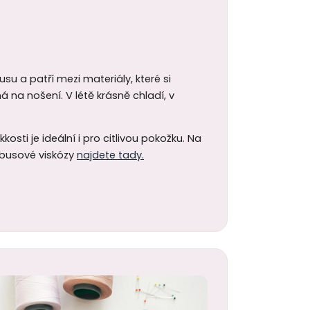
u a patří mezi materiály, které si
á na nošení. V létě krásně chladí, v
sti je ideální i pro citlivou pokožku. Na
mbusové viskózy
najdete tady.