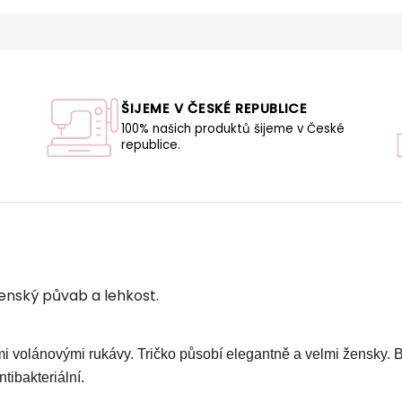
ŠIJEME V ČESKÉ REPUBLICE
100% našich produktů šijeme v České
republice.
U
enský půvab a lehkost.
mi volánovými rukávy. Tričko působí elegantně a velmi žensky.
ntibakteriální.