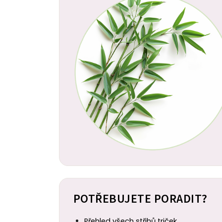
POTŘEBUJETE PORADIT?
Přehled všech střihů triček