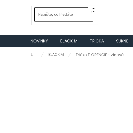
Přejít
na
obsah
NOVINKY
BLACK M
TRIČKA
SUKNĚ
Domů
BLACK M
Tričko FLORENCIE - vínové