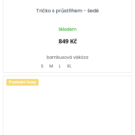
Tričko s průstřihem - šedé
Skladem
849 Kč
bambusová viskóza
S
M
L
XL
Poslední kusy