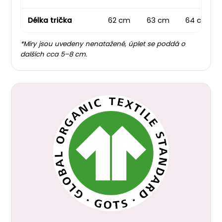
Délka trička
62 cm
63 cm
64 cm
*Míry jsou uvedeny nenatažené, úplet se poddá o
dalších cca 5–8 cm.