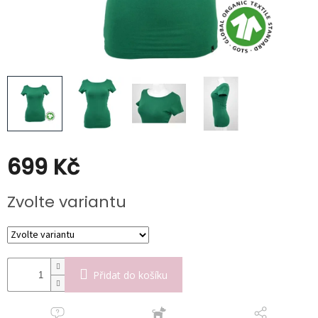
Kabáty
Doplňky
Poukazy
Slevy
699 Kč
Měrná
Zvolte variantu
cena:
Přidat do košíku