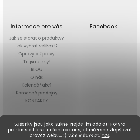
Informace pro vás
Facebook
Jak se starat o produkty?
Jak vybrat velikost?
Opravy a úpravy
To jsme my!
BLOG
O nás
Kalendář akcí
Kamenné prodejny
KONTAKTY
Sušenky jsou jako sukně. Nejde jim odolat! Potvrď
prosím souhlas s našimi cookies, ať můžeme zlepšovat
provoz webu… :)
Více informací
zde
.
Vytvořil Shoptet
&