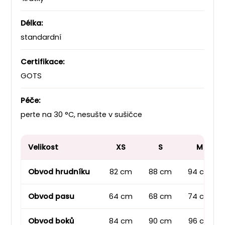
Délka:
standardní
Certifikace:
GOTS
Péče:
perte na 30 °C, nesušte v sušičce
Velikost
XS
S
M
Obvod hrudníku
82 cm
88 cm
94 cm
Obvod pasu
64 cm
68 cm
74 cm
Obvod boků
84 cm
90 cm
96 cm