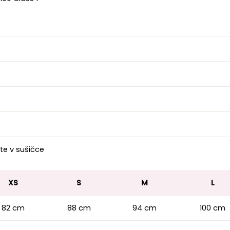
te v sušičce
XS
S
M
L
82 cm
88 cm
94 cm
100 cm