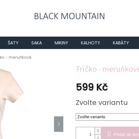
ŠATY
SAKA
MIKINY
KALHOTY
KABÁTY
čko - meruňkové
Tričko - meruňkov
599 Kč
Měrná
Zvolte variantu
cena:
Přidat do ko