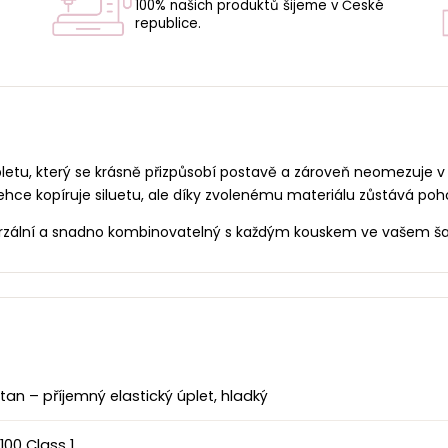
100% našich produktů šijeme v České
republice.
U
letu, který se krásně přizpůsobí postavě a zároveň neomezuje v
lehce kopíruje siluetu, ale díky zvolenému materiálu zůstává poh
verzální a snadno kombinovatelný s každým kouskem ve vašem ša
an – příjemný elastický úplet, hladký
00 Class 1