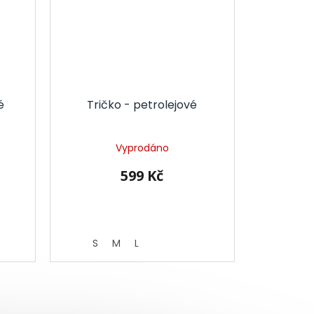
é
Tričko - petrolejové
Vyprodáno
599 Kč
S
M
L