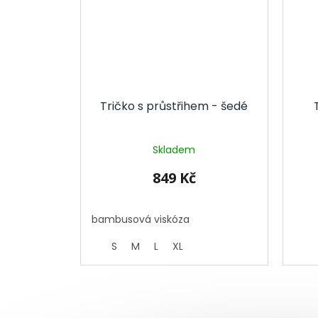
Tričko s průstřihem - šedé
Skladem
849 Kč
bambusová viskóza
S
M
L
XL