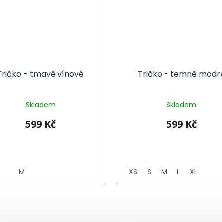
Tričko - tmavě vínové
Tričko - temně modr
Skladem
Skladem
599 Kč
599 Kč
M
XS
S
M
L
XL