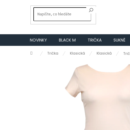
Přejít
na
obsah
NOVINKY
BLACK M
TRIČKA
SUKNĚ
Domů
Trička
Klasická
Klasická
Tri