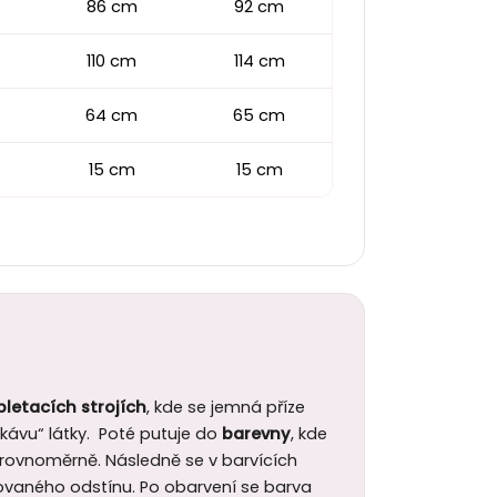
86 cm
92 cm
110 cm
114 cm
64 cm
65 cm
15 cm
15 cm
pletacích strojích
, kde se jemná příze
ávu“ látky. Poté putuje do
barevny
, kde
a rovnoměrně. Následně se v barvících
ovaného odstínu. Po obarvení se barva