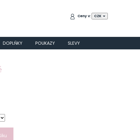
NÁKUPNÍ
Ceny v:
CZK
KOŠÍK
DOPLŇKY
POUKAZY
SLEVY
é
šíku