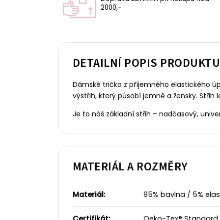
2000,-
DETAILNÍ POPIS PRODUKT
Dámské tričko z příjemného elastického úp
výstřih, který působí jemně a žensky.
Střih 
Je to náš základní střih – nadčasový, uni
MATERIÁL A ROZMĚRY
Materiál:
95% bavlna / 5% elast
Certifikát:
Oeko-Tex® Standard 1