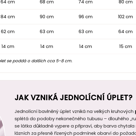
64 cm
68 cm
74 cm
80 cm
84 cm
90 cm
96 cm
102 cm
62 cm
63 cm
63 cm
64 cm
14 cm
14 cm
14 cm
15 cm
let se poddá o dalších cca 5–8 cm.
JAK VZNIKÁ JEDNOLÍCNÍ ÚPLET?
Jednolícní bavlněný úplet vzniká na velkých kruhových
splétá do podoby nekonečného tubusu – dlouhého „ruk
se látka důkladně vypere a připraví, aby barva chytal
lázních za přesně řízených podmínek obarví do požad