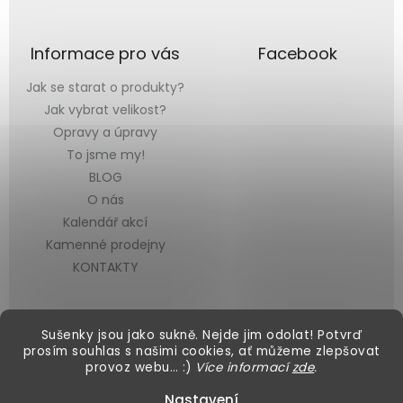
Informace pro vás
Facebook
Jak se starat o produkty?
Jak vybrat velikost?
Opravy a úpravy
To jsme my!
BLOG
O nás
Kalendář akcí
Kamenné prodejny
KONTAKTY
Sušenky jsou jako sukně. Nejde jim odolat! Potvrď
prosím souhlas s našimi cookies, ať můžeme zlepšovat
provoz webu… :)
Více informací
zde
.
Vytvořil Shoptet
&
Nastavení