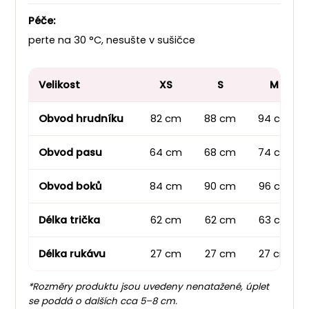
Péče:
perte na 30 °C, nesušte v sušičce
Velikost
XS
S
M
Obvod hrudníku
82 cm
88 cm
94 cm
Obvod pasu
64 cm
68 cm
74 cm
Obvod boků
84 cm
90 cm
96 cm
Délka trička
62 cm
62 cm
63 cm
Délka rukávu
27 cm
27 cm
27 cm
*Rozměry produktu jsou uvedeny nenatažené, úplet
se poddá o dalších cca 5–8 cm.