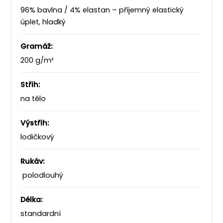
96% bavlna / 4% elastan – příjemný elastický
úplet, hladký
Gramáž:
200 g/m²
Střih:
na tělo
Výstřih:
lodičkový
Rukáv:
polodlouhý
Délka:
standardní