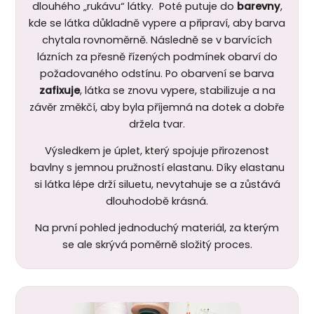
dlouhého „rukávu“ látky. Poté putuje do
barevny
,
kde se látka důkladně vypere a připraví, aby barva
chytala rovnoměrně. Následně se v barvících
lázních za přesně řízených podmínek obarví do
požadovaného odstínu. Po obarvení se barva
zafixuje
, látka se znovu vypere, stabilizuje a na
závěr změkčí, aby byla příjemná na dotek a dobře
držela tvar.
Výsledkem je úplet, který spojuje přirozenost
bavlny s jemnou pružností elastanu. Díky elastanu
si látka lépe drží siluetu, nevytahuje se a zůstává
dlouhodobě krásná.
Na první pohled jednoduchý materiál, za kterým
se ale skrývá poměrně složitý proces.