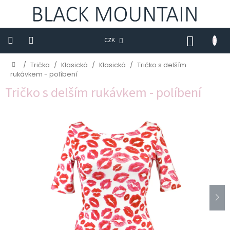
Přejít
na
obsah
NÁKUP
CZK
KOŠÍK
Novinky
Domů
/
Trička
/
Klasická
/
Klasická
/
Tričko s delším
rukávkem - políbení
BLACK
Tričko s delším rukávkem - políbení
M
Trička
Sukně
Šaty
Saka
Mikiny
Kalhoty