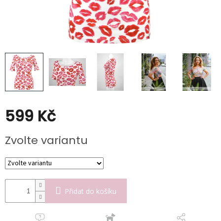
Kabáty
Doplňky
Poukazy
Slevy
599 Kč
Měrná
Zvolte variantu
cena:
Přidat do košíku