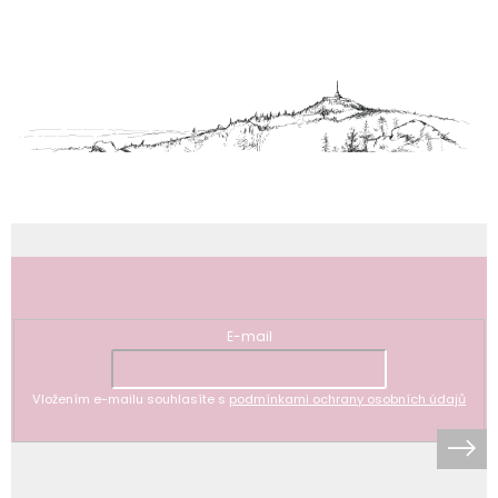
Z
á
p
a
t
í
Odebírat newsletter
E-mail
Vložením e-mailu souhlasíte s
podmínkami ochrany osobních údajů