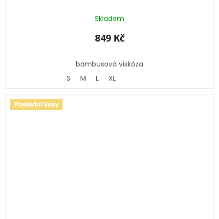
Skladem
849 Kč
bambusová viskóza
S
M
L
XL
Poslední kusy