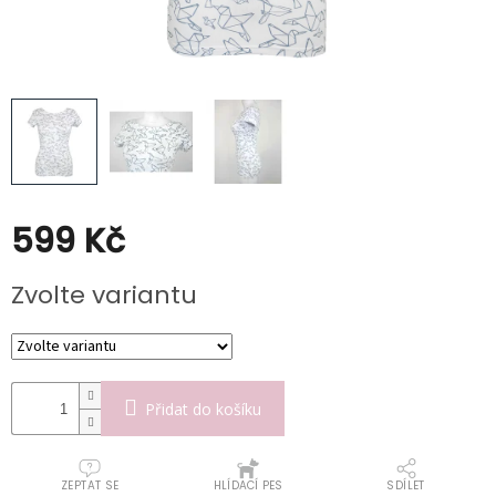
Poukazy
Slevy
599 Kč
Měrná
Zvolte variantu
cena:
Přidat do košíku
ZEPTAT SE
HLÍDACÍ PES
SDÍLET