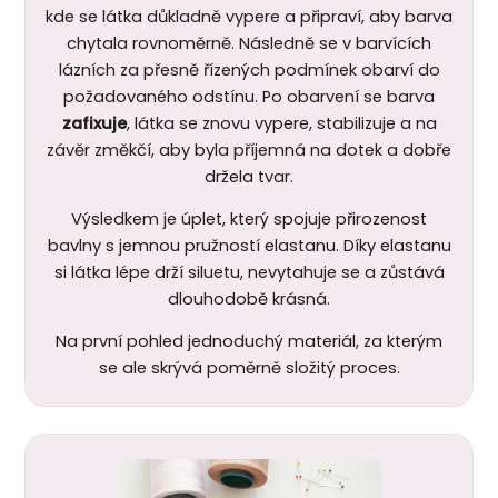
kde se látka důkladně vypere a připraví, aby barva
chytala rovnoměrně. Následně se v barvících
lázních za přesně řízených podmínek obarví do
požadovaného odstínu. Po obarvení se barva
zafixuje
, látka se znovu vypere, stabilizuje a na
závěr změkčí, aby byla příjemná na dotek a dobře
držela tvar.
Výsledkem je úplet, který spojuje přirozenost
bavlny s jemnou pružností elastanu. Díky elastanu
si látka lépe drží siluetu, nevytahuje se a zůstává
dlouhodobě krásná.
Na první pohled jednoduchý materiál, za kterým
se ale skrývá poměrně složitý proces.