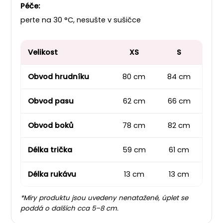
Péče:
perte na 30 °C, nesušte v sušičce
Velikost
XS
S
Obvod hrudníku
80 cm
84 cm
90
Obvod pasu
62 cm
66 cm
72
Obvod boků
78 cm
82 cm
88
Délka trička
59 cm
61 cm
61
Délka rukávu
13 cm
13 cm
14
*Míry produktu jsou uvedeny nenatažené, úplet se
poddá o dalších cca 5–8 cm.