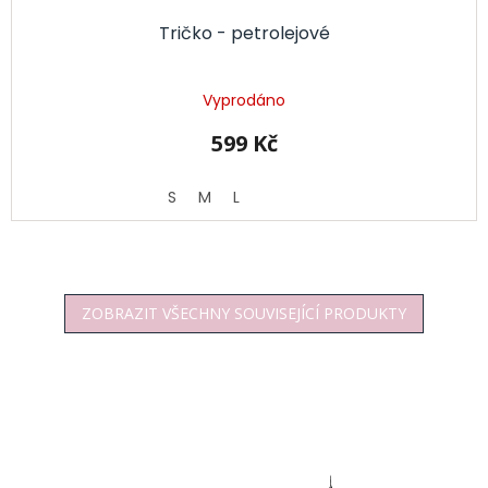
Tričko - petrolejové
Vyprodáno
599 Kč
S
M
L
ZOBRAZIT VŠECHNY SOUVISEJÍCÍ PRODUKTY
Z
á
p
a