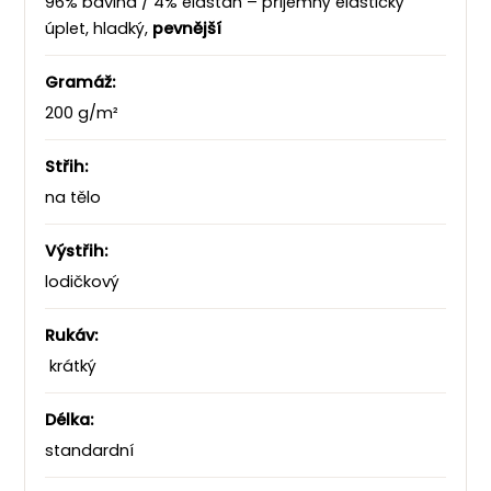
96% bavlna / 4% elastan – příjemný elastický
úplet, hladký,
pevnější
Gramáž:
200 g/m²
Střih:
na tělo
Výstřih:
lodičkový
Rukáv:
krátký
Délka:
standardní