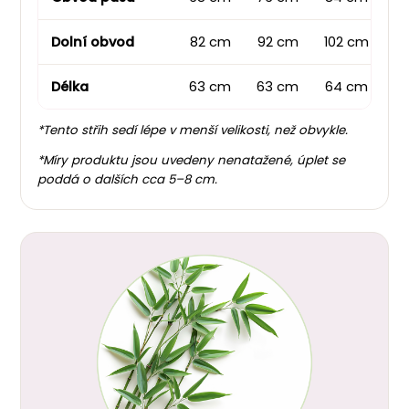
Dolní obvod
82 cm
92 cm
102 cm
1
Délka
63 cm
63 cm
64 cm
6
*Tento střih sedí lépe v menší velikosti, než obvykle.
*Míry produktu jsou uvedeny nenatažené, úplet se
poddá o dalších cca 5–8 cm.