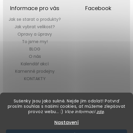
Informace pro vás
Facebook
Jak se starat o produkty?
Jak vybrat velikost?
Opravy a úpravy
To jsme my!
BLOG
O nás
Kalendář akcí
Kamenné prodejny
KONTAKTY
Sušenky jsou jako sukně. Nejde jim odolat! Potvrď
prosím souhlas s našimi cookies, ať můžeme zlepšovat
provoz webu… :)
Více informací
zde
.
Vytvořil Shoptet
&
Nastavení
Copyright 2026
Black Mountain
. Všechna práva vyhrazena.