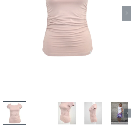
Kabáty
Doplňky
Poukazy
Slevy