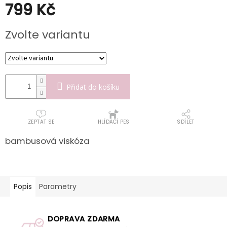
799 Kč
Měrná
Zvolte variantu
cena:
Přidat do košíku
ZEPTAT SE
HLÍDACÍ PES
SDÍLET
bambusová viskóza
Popis
Parametry
DOPRAVA ZDARMA