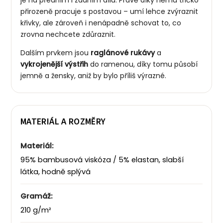
přirozeně pracuje s postavou – umí lehce zvýraznit
křivky, ale zároveň i nenápadně schovat to, co
zrovna nechcete zdůraznit.
Dalším prvkem jsou
raglánové rukávy
a
v
ykrojenější výstřih
do ramenou, díky tomu působí
jemně a žensky, aniž by bylo příliš výrazné.
MATERIÁL A ROZMĚRY
Materiál:
95% bambusová viskóza / 5% elastan, slabší
látka, hodně splývá
Gramáž:
210 g/m²