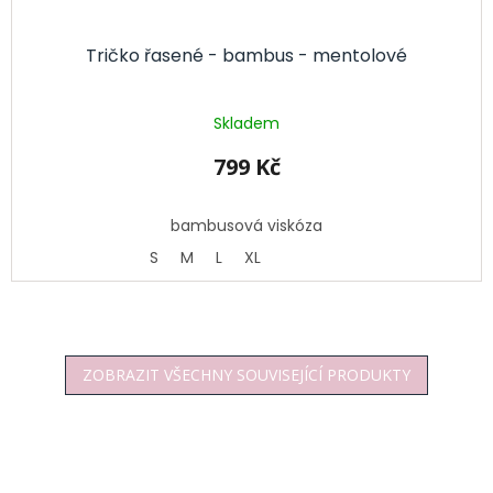
Tričko řasené - bambus - mentolové
Skladem
799 Kč
bambusová viskóza
S
M
L
XL
ZOBRAZIT VŠECHNY SOUVISEJÍCÍ PRODUKTY
Z