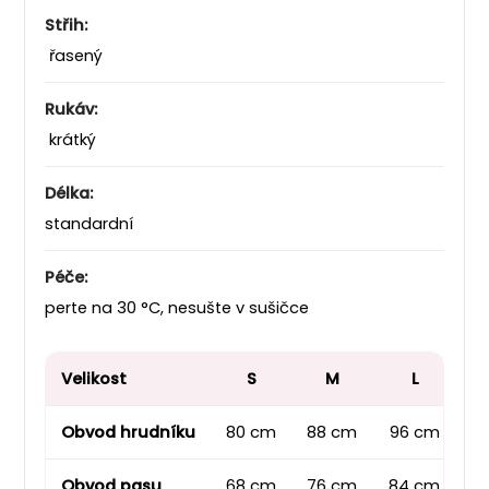
Střih:
řasený
Rukáv:
krátký
Délka:
standardní
Péče:
perte na 30 °C, nesušte v sušičce
Velikost
S
M
L
Obvod hrudníku
80 cm
88 cm
96 cm
1
Obvod pasu
68 cm
76 cm
84 cm
9