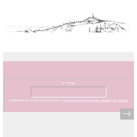
á
p
a
t
í
Odebírat newsletter
E-mail
Vložením e-mailu souhlasíte s
podmínkami ochrany osobních údajů