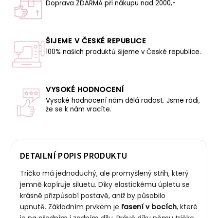
Doprava ZDARMA při nákupu nad 2000,-
ŠIJEME V ČESKÉ REPUBLICE
100% našich produktů šijeme v České republice.
VYSOKÉ HODNOCENÍ
Vysoké hodnocení nám dělá radost. Jsme rádi,
že se k nám vracíte.
DETAILNÍ POPIS PRODUKTU
Tričko má jednoduchý, ale promyšlený střih, který
jemně kopíruje siluetu. Díky elastickému úpletu se
krásně přizpůsobí postavě, aniž by působilo
upnutě. Základním prvkem je
řasení v bocích
, které
je na předním i zadním dílu. Právě díky němu tričko