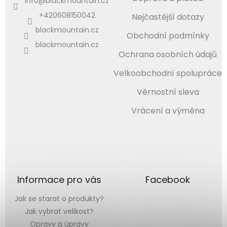
info
@
blackmountain.cz
+420608150042
Nejčastější dotazy
blackmountain.cz
Obchodní podmínky
blackmountain.cz
Ochrana osobních údajů
Velkoobchodní spolupráce
Věrnostní sleva
Vrácení a výměna
Informace pro vás
Facebook
Jak se starat o produkty?
Jak vybrat velikost?
Opravy a úpravy