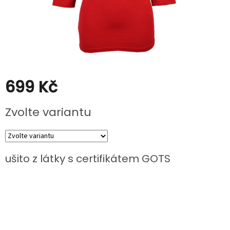
Kabáty
Doplňky
Poukazy
Slevy
699 Kč
Měrná
Zvolte variantu
cena:
ušito z látky s certifikátem GOTS