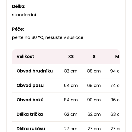
Délka:
standardní
Péče:
perte na 30 °C, nesušte v sušičce
Velikost
XS
S
M
Obvod hrudníku
82 cm
88 cm
94 cm
Obvod pasu
64 cm
68 cm
74 cm
Obvod boků
84 cm
90 cm
96 cm
Délka trička
62 cm
62 cm
63 cm
Délka rukávu
27 cm
27 cm
27 cm