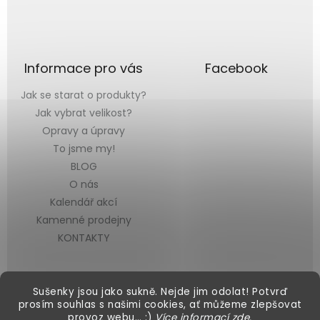
Informace pro vás
Facebook
Jak se starat o produkty?
Jak vybrat velikost?
Opravy a úpravy
To jsme my!
BLOG
O nás
Kalendář akcí
Kamenné prodejny
KONTAKTY
Sušenky jsou jako sukně. Nejde jim odolat! Potvrď
prosím souhlas s našimi cookies, ať můžeme zlepšovat
provoz webu… :)
Více informací
zde
.
Vytvořil Shoptet
&