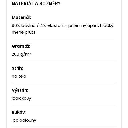
MATERIÁL A ROZMĚRY
Materiál:
96% bavlna / 4% elastan – příjemný úplet, hladký,
méně pruží
Gramáž:
200 g/m²
Střih:
na tělo
Výstřih:
lodičkový
Rukáv:
polodlouhý