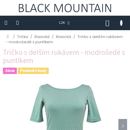
Přejít
na
obsah
NÁKUP
CZK
KOŠÍK
Novinky
Domů
/
Trička
/
Klasická
/
Klasická
/
Tričko s delším rukávem
- modrošedé s puntíkem
BLACK
Tričko s delším rukávem - modrošedé s
M
puntíkem
Trička
Akce
Poslední kusy
Sukně
Šaty
Saka
Mikiny
Kalhoty