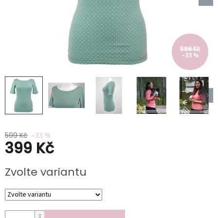
Kabáty
Doplňky
Poukazy
599 Kč
–33 %
Slevy
599 Kč
–33 %
399 Kč
Měrná
Zvolte variantu
cena: