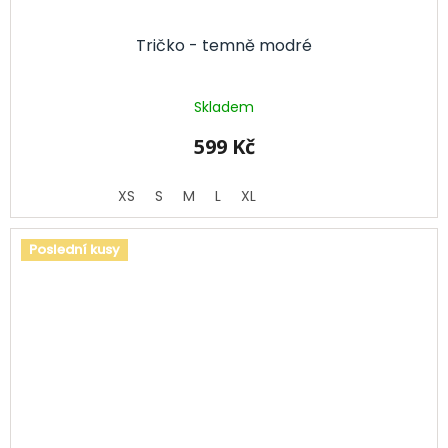
Tričko - temně modré
Skladem
599 Kč
XS
S
M
L
XL
Poslední kusy