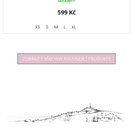
Skladem
599 Kč
XS
S
M
L
XL
ZOBRAZIT VŠECHNY SOUVISEJÍCÍ PRODUKTY
Z
á
p
a
t
í