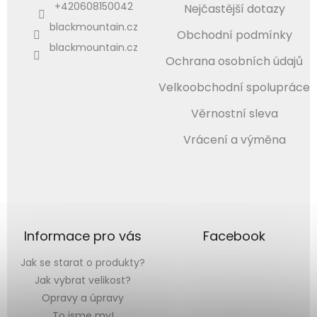
+420608150042
Nejčastější dotazy
blackmountain.cz
Obchodní podmínky
blackmountain.cz
Ochrana osobních údajů
Velkoobchodní spolupráce
Věrnostní sleva
Vrácení a výměna
Informace pro vás
Facebook
Jak se starat o produkty?
Jak vybrat velikost?
Opravy a úpravy
To jsme my!