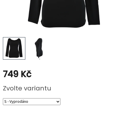
Kabáty
Doplňky
Poukazy
Slevy
749 Kč
Měrná
Zvolte variantu
cena: