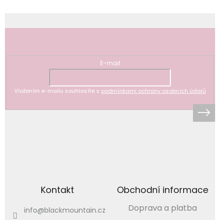
Odebírat newsletter
E-mail
Vložením e-mailu souhlasíte s
podmínkami ochrany osobních údajů
Kontakt
Obchodní informace
Doprava a platba
info
@
blackmountain.cz