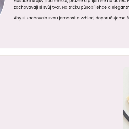
Elastické krajky jsou měkké, pružné a příjemné na dotek.
zachovávají si svůj tvar. Na tričku působí lehce a elegantn
Aby si zachovala svou jemnost a vzhled, doporučujeme še