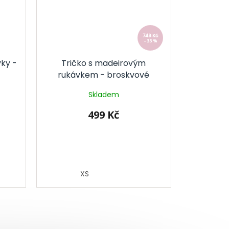
749 Kč
–33 %
vky -
Tričko s madeirovým
rukávkem - broskvové
Skladem
499 Kč
XS