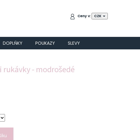
NÁKUPNÍ
Ceny v:
CZK
KOŠÍK
DOPLŇKY
POUKAZY
SLEVY
mi rukávky - modrošedé
šíku