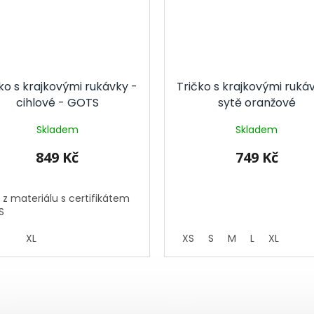
ko s krajkovými rukávky -
Tričko s krajkovými ruká
cihlové - GOTS
sytě oranžové
Skladem
Skladem
849 Kč
749 Kč
 z materiálu s certifikátem
S
XL
XS
S
M
L
XL