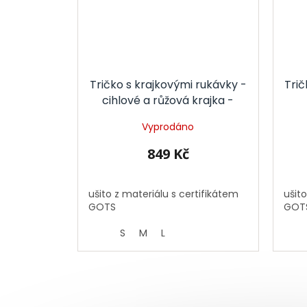
Tričko s krajkovými rukávky -
Trič
cihlové a růžová krajka -
GOTS
Vyprodáno
849 Kč
ušito z materiálu s certifikátem
ušito
GOTS
GOT
S
M
L