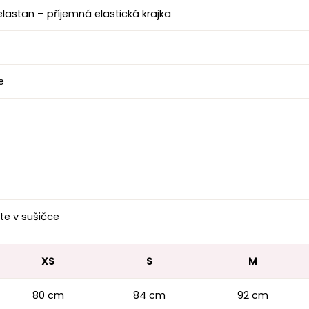
astan – příjemná elastická krajka
e
te v sušičce
XS
S
M
80 cm
84 cm
92 cm