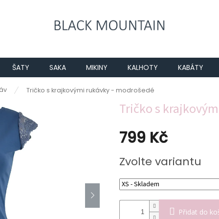
ŠATY
SAKA
MIKINY
KALHOTY
KABÁTY
káv
Tričko s krajkovými rukávky - modrošedé
Tričko s krajkový
799 Kč
Měrná
Zvolte variantu
cena:
Přidat do ko