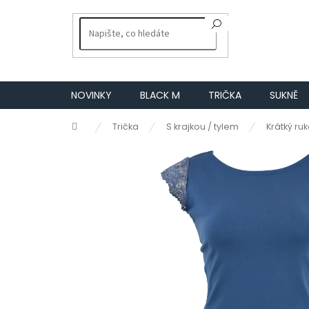
Přejít
na
obsah
NOVINKY
BLACK M
TRIČKA
SUKNĚ
Domů
Trička
S krajkou / tylem
Krátký ru