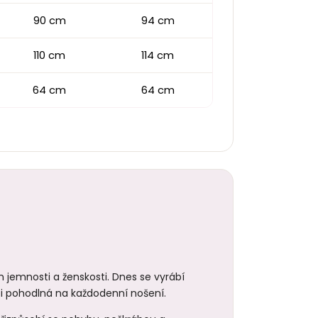
90 cm
94 cm
110 cm
114 cm
64 cm
64 cm
 jemnosti a ženskosti. Dnes se vyrábí
 i pohodlná na každodenní nošení.