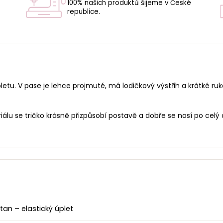
100% našich produktů šijeme v České
republice.
U
etu. V pase je lehce projmuté, má lodičkový výstřih a krátké ruk
u se tričko krásně přizpůsobí postavě a dobře se nosí po celý de
an – elastický úplet