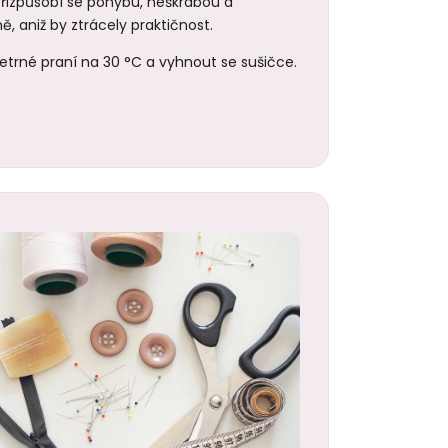
 Přizpůsobí se pohybu, neškrábou a
ě, aniž by ztrácely praktičnost.
trné praní na 30 °C a vyhnout se sušičce.