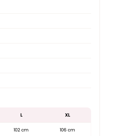
L
XL
102 cm
106 cm