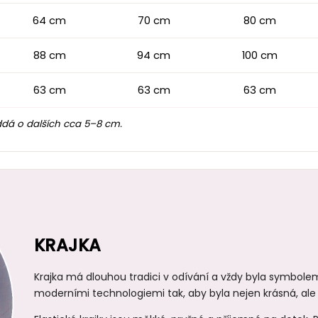
64 cm
70 cm
80 cm
88 cm
94 cm
100 cm
63 cm
63 cm
63 cm
ddá o dalších cca 5–8 cm.
KRAJKA
Krajka má dlouhou tradici v odívání a vždy byla symbolem
moderními technologiemi tak, aby byla nejen krásná, ale