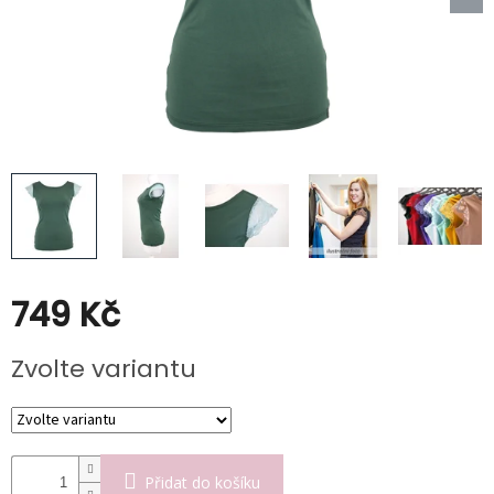
Poukazy
Slevy
749 Kč
Měrná
Zvolte variantu
cena:
Přidat do košíku