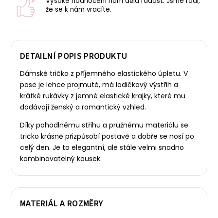
Vysoké hodnocení nám dělá radost. Jsme rádi,
že se k nám vracíte.
DETAILNÍ POPIS PRODUKTU
Dámské tričko z příjemného elastického úpletu. V
pase je lehce projmuté, má lodičkový výstřih a
krátké rukávky z jemné elastické krajky, které mu
dodávají ženský a romantický vzhled.
Díky pohodlnému střihu a pružnému materiálu se
tričko krásně přizpůsobí postavě a dobře se nosí po
celý den. Je to elegantní, ale stále velmi snadno
kombinovatelný kousek.
MATERIÁL A ROZMĚRY