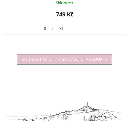
Skladem
749 Kč
S
L
XL
ZOBRAZIT VŠECHNY SOUVISEJÍCÍ PRODUKTY
Z
á
p
a
t
í