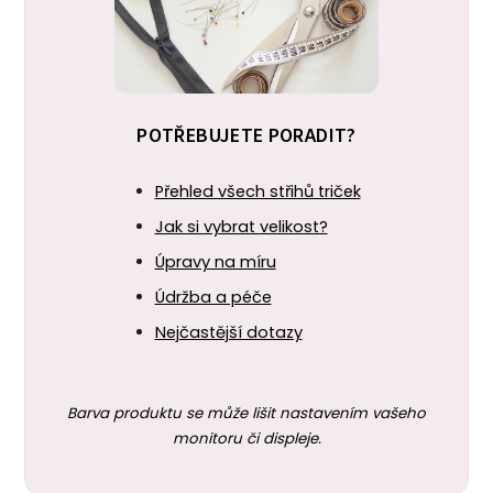
POTŘEBUJETE PORADIT?
Přehled všech střihů triček
Jak si vybrat velikost?
Úpravy na míru
Údržba a péče
Nejčastější dotazy
Barva produktu se může lišit nastavením vašeho
monitoru či displeje.