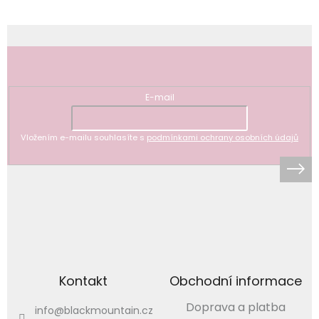
Odebírat newsletter
E-mail
Vložením e-mailu souhlasíte s
podmínkami ochrany osobních údajů
Kontakt
Obchodní informace
Doprava a platba
info
@
blackmountain.cz