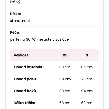
krátký
Délka:
standardní
Péče:
perte na 30 °C, nesušte v sušičce
Velikost
XS
S
Obvod hrudníku
80 cm
84 cm
92
Obvod pasu
64 cm
70 cm
80
Obvod boků
88 cm
94 cm
10
Délka trička
63 cm
63 cm
63