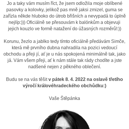
Jo a taky vám musím říct, že jsem odložila moje oblíbené
pasovky a kolovky, jelikož pas mně jaksi zmizel, guma se
zařízla někde hluboko do útrob břišních a nevypadá to úplně
nejlíp:))) Oficiálně se přesouvám k balónkům a objevuji
jejich kouzlo ve formě natažení do úžasných rozměrů!:))
Korunu, žezlo a jablko tedy tímto oficiálně předávám Simče,
která mě prvního dubna nahradila na pozici vedoucí
obchodu a přeji jí, ať je u nás spokojená minimálně tak, jako
já. Vám všem přeji, ať k nám stále tak rády chodíte a jste
nadšené nejen z pěkného oblečení.
Budu se na vás těšit
v pátek 8. 4. 2022 na oslavě třetího
výročí královéhradeckého obchůdku:)
Vaše Štěpánka