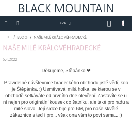
Přejít
na
obsah
NÁKUP
CZK
KOŠÍK
Novinky
Domů
/
BLOG
/
NAŠE MILÉ KRÁLOVÉHRADECKÉ
NAŠE MILÉ KRÁLOVÉHRADECKÉ
BLACK
M
5.4.2022
Trička
Děkujeme, Štěpánko ❤
Sukně
Pravidelné návštěvnice hradeckého obchodu jistě vědí, kdo
Šaty
je Štěpánka. :) Usměvavá, milá holka, se kterou se v
obchodě setkáváte od prvního dne otevření. Zastavíte se u
Saka
ní nejen pro originální kousek do šatníku, ale také pro radu a
milé slovo. Její srdce bije pro BM, pro naše skvělé
Mikiny
zákaznice a teď i pro... však ona vám to poví sama... :)
Kalhoty