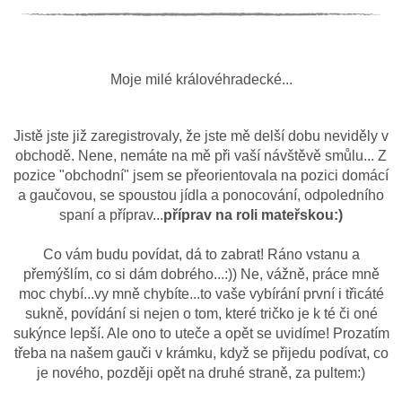
Kabáty
Doplňky
Moje milé královéhradecké...
Poukazy
Slevy
Jistě jste již zaregistrovaly, že jste mě delší dobu neviděly v
obchodě. Nene, nemáte na mě při vaší návštěvě smůlu... Z
pozice "obchodní" jsem se přeorientovala na pozici domácí
a gaučovou, se spoustou jídla a ponocování, odpoledního
spaní a příprav...
příprav na roli mateřskou:)
Co vám budu povídat, dá to zabrat! Ráno vstanu a
přemýšlím, co si dám dobrého...:)) Ne, vážně, práce mně
moc chybí...vy mně chybíte...to vaše vybírání první i třicáté
sukně, povídání si nejen o tom, které tričko je k té či oné
sukýnce lepší. Ale ono to uteče a opět se uvidíme! Prozatím
třeba na našem gauči v krámku, když se přijedu podívat, co
je nového, později opět na druhé straně, za pultem:)