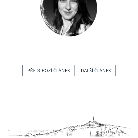
PŘEDCHOZÍ ČLÁNEK
DALŠÍ ČLÁNEK
Z
á
p
a
t
í