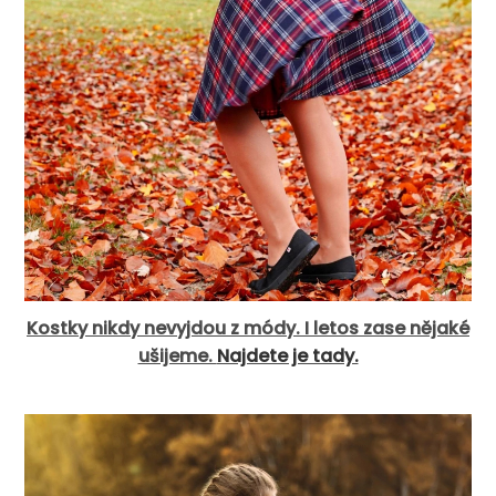
Kostky nikdy nevyjdou z módy. I letos zase nějaké
ušijeme.
Najdete je tady.