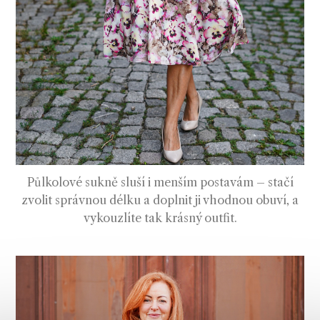
Půlkolové sukně sluší i menším postavám – stačí
zvolit správnou délku a doplnit ji vhodnou obuví, a
vykouzlíte tak krásný outfit.