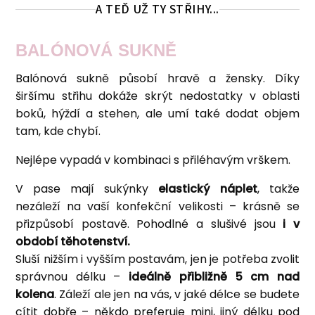
A TEĎ UŽ TY STŘIHY...
BALÓNOVÁ SUKNĚ
Balónová sukně působí hravě a žensky. Díky
širšímu střihu dokáže skrýt nedostatky v oblasti
boků, hýždí a stehen, ale umí také dodat objem
tam, kde chybí.
Nejlépe vypadá v kombinaci s přiléhavým vrškem.
V pase mají sukýnky
elastický náplet
, takže
nezáleží na vaší konfekční velikosti – krásně se
přizpůsobí postavě. Pohodlné a slušivé jsou
i v
období těhotenství.
Sluší nižším i vyšším postavám, jen je potřeba zvolit
správnou délku –
ideálně přibližně 5 cm nad
kolena
. Záleží ale jen na vás, v jaké délce se budete
cítit dobře – někdo preferuje mini, jiný délku pod