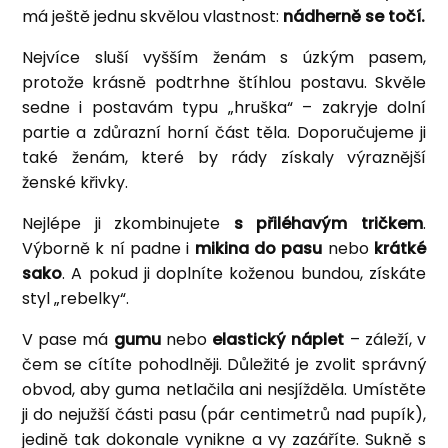
má ještě jednu skvělou vlastnost:
nádherně se točí.
Nejvíce sluší vyšším ženám s úzkým pasem,
protože krásně podtrhne štíhlou postavu. Skvěle
sedne i postavám typu „hruška“ – zakryje dolní
partie a zdůrazní horní část těla. Doporučujeme ji
také ženám, které by rády získaly výraznější
ženské křivky.
Nejlépe ji zkombinujete
s přiléhavým tričkem
.
Výborně k ní padne i
mikina do pasu
nebo
krátké
sako
. A pokud ji doplníte koženou bundou, získáte
styl „rebelky“.
V pase má
gumu
nebo
elastický náplet
– záleží, v
čem se cítíte pohodlněji. Důležité je zvolit správný
obvod, aby guma netlačila ani nesjížděla. Umístěte
ji do nejužší části pasu (pár centimetrů nad pupík),
jedině tak dokonale vynikne a vy zazáříte. Sukně s