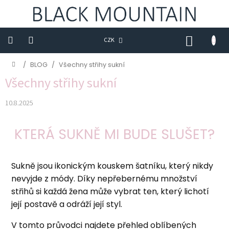
Přejít
na
obsah
NÁKUP
CZK
KOŠÍK
Novinky
Domů
/
BLOG
/
Všechny střihy sukní
Všechny střihy sukní
Trička
10.8.2025
Sukně
Šaty
KTERÁ SUKNĚ MI BUDE SLUŠET?
Saka
Sukně jsou ikonickým kouskem šatníku, který nikdy
Mikiny
nevyjde z módy. Díky nepřebernému množství
Kalhoty
střihů si každá žena může vybrat ten, který lichotí
její postavě a odráží její styl.
Kabáty
V tomto průvodci najdete přehled oblíbených
Doplňky