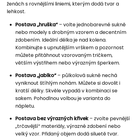
ženách s rovnějšími liniemi, kterým dodá tvar a
lehkost.
Postava „hruška“
– volte jednobarevné sukně
nebo modely s drobným vzorem a decentním
zdobením. Ideální délka je nad kolena.
Kombinujte s upnutějším vrškem a pozornost
můžete přitáhnout vzorovaným tričkem,
větším výstřihem nebo výrazným šperkem.
Postava „jablko“
– půlkolová sukně nechá
vyniknout štíhlým nohám. Můžete si dovolit i
kratší délky. Skvěle vypadá v kombinaci se
sakem. Pohodlnou volbou je varianta do
nápletu.
Postava bez výrazných křivek
– zvolte pevnější
„trčavější“ materiály, výrazné zdobení nebo
velký vzor. Přidaný objem dodá siluetě tvar.