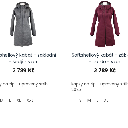
shellový kabát - základní
Softshellový kabát - zák
- šedý - vzor
- bordó - vzor
2 789 Kč
2 789 Kč
y na zip - upravený střih
kapsy na zip - upravený stři
25
2025
M
L
XL
XXL
S
M
L
XL