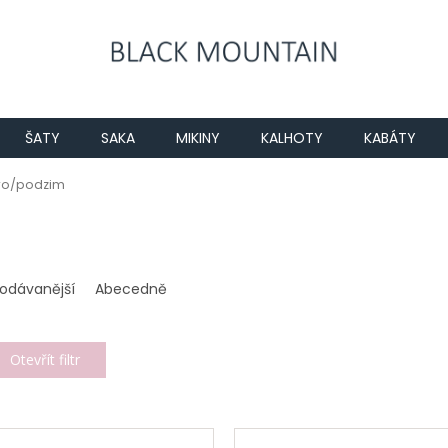
ŠATY
SAKA
MIKINY
KALHOTY
KABÁTY
ro/podzim
rodávanější
Abecedně
Otevřít filtr