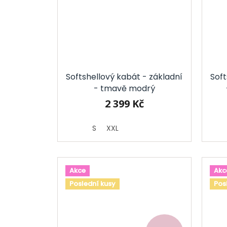
Softshellový kabát - základní
Soft
- tmavě modrý
2 399 Kč
S
XXL
Akce
Akc
Poslední kusy
Pos