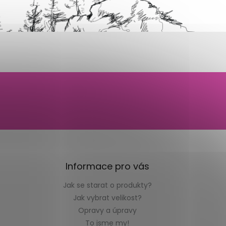
Informace pro vás
Jak se starat o produkty?
Jak vybrat velikost?
Opravy a úpravy
To jsme my!