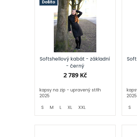
ý
Došito
d
p
u
i
k
s
t
p
ů
r
o
d
u
Softshellový kabát - základní
Soft
k
- černý
t
ů
2 789 Kč
kapsy na zip - upravený střih
kaps
2025
20
S
M
L
XL
XXL
S