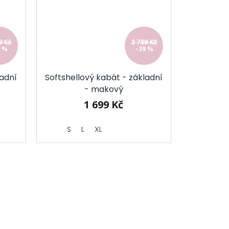
9 Kč
2 789 Kč
5 %
–39 %
ladní
Softshellový kabát - základní
- makový
1 699 Kč
S
L
XL