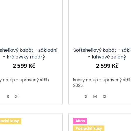
shellový kabát - základní
Softshellový kabát - zák
- královsky modrý
- lahvově zelený
2 599 Kč
2 599 Kč
y na zip - upravený střih
kapsy na zip - upravený stři
2025
S
XL
S
M
XL
lední kusy
Akce
Poslední kusy