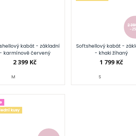
2 39
–2
shellový kabát - základní
Softshellový kabát - zák
- karmínově červený
- khaki žíhaný
2 399 Kč
1 799 Kč
M
S
e
lední kusy