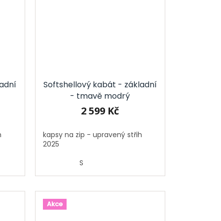
ladní
Softshellový kabát - základní
- tmavě modrý
2 599 Kč
h
kapsy na zip - upravený střih
2025
S
Akce