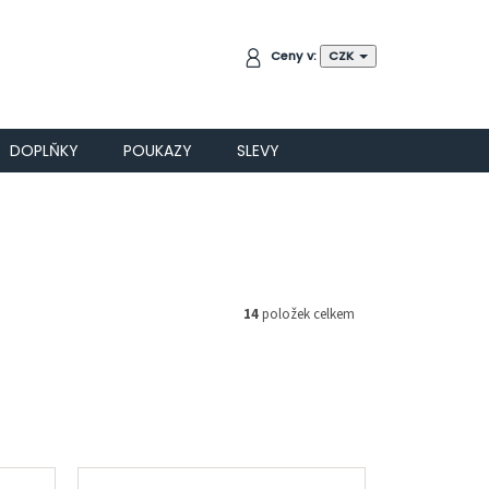
NÁKUPNÍ
Ceny v:
CZK
KOŠÍK
DOPLŇKY
POUKAZY
SLEVY
14
položek celkem