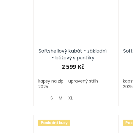
Softshellový kabát - základní
Soft
- béžový s puntíky
2 599 Kč
kapsy na zip - upravený střih
kaps
2025
2025
S
M
XL
Poslední kusy
Pos