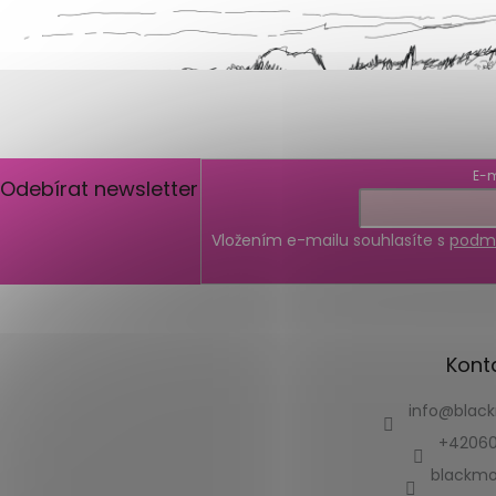
E-m
Odebírat newsletter
Vložením e-mailu souhlasíte s
podmí
Kont
info
@
blac
+42060
blackmo