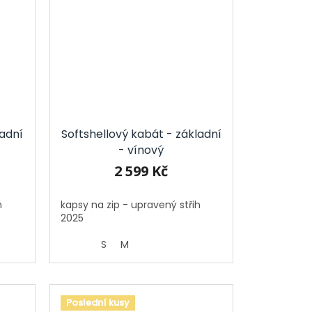
ladní
Softshellový kabát - základní
- vínový
2 599 Kč
h
kapsy na zip - upravený střih
2025
S
M
Poslední kusy