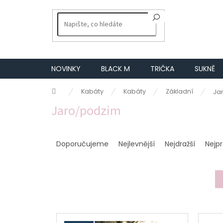
Přejít
na
obsah
NOVINKY
BLACK M
TRIČKA
SUKNĚ
Domů
Kabáty
Kabáty
Základní
Ja
Jaro/podzim
Ř
a
Doporučujeme
Nejlevnější
Nejdražší
Nejp
z
e
n
í
p
r
V
o