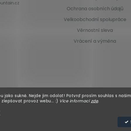
untain.cz
Ochrana osobních údajů
Velkoobchodní spolupráce
Věrnostní sleva
Vrácení a výměna
u jako sukně. Nejde jim odolat! Potvrď prosím souhlas s našim
 zlepšovat provoz webu… :)
Více informací
zde
.
í
azena.
Upravit nastavení cookies