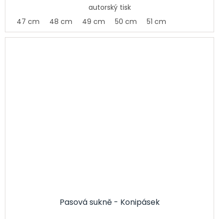
autorský tisk
47 cm
48 cm
49 cm
50 cm
51 cm
Pasová sukně - Konipásek