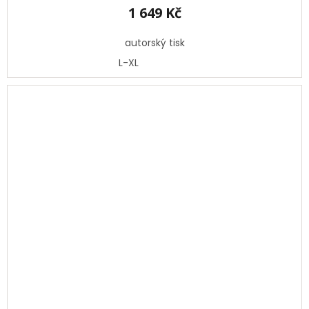
1 649 Kč
autorský tisk
L-XL