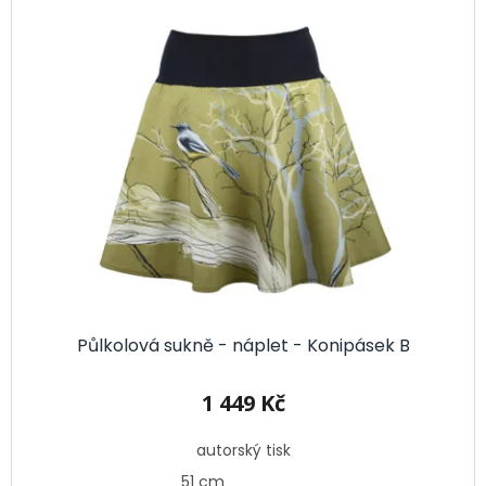
Půlkolová sukně - náplet - Konipásek B
1 449 Kč
autorský tisk
51 cm