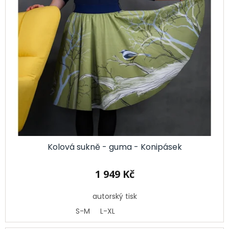
p
Kabáty
t
i
ů
s
Doplňky
p
r
Poukazy
o
Slevy
d
u
k
t
ů
Kolová sukně - guma - Konipásek
1 949 Kč
autorský tisk
S-M
L-XL