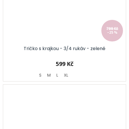
799 Kč
–25 %
Tričko s krajkou - 3/4 rukáv - zelené
599 Kč
S
M
L
XL