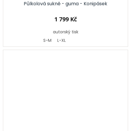
Půlkolová sukně - guma - Konipásek
1 799 Kč
autorský tisk
S-M
L-XL