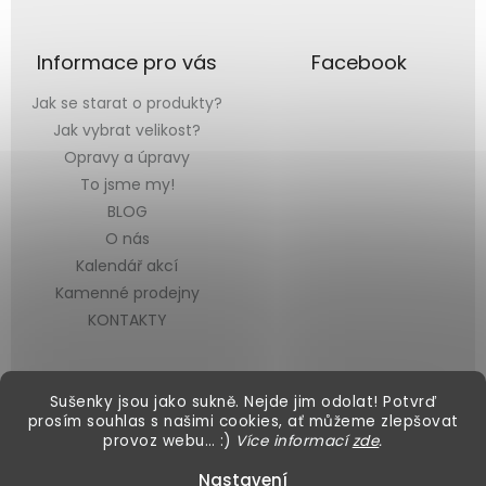
Informace pro vás
Facebook
Jak se starat o produkty?
Jak vybrat velikost?
Opravy a úpravy
To jsme my!
BLOG
O nás
Kalendář akcí
Kamenné prodejny
KONTAKTY
Sušenky jsou jako sukně. Nejde jim odolat! Potvrď
prosím souhlas s našimi cookies, ať můžeme zlepšovat
provoz webu… :)
Více informací
zde
.
Vytvořil Shoptet
&
Nastavení