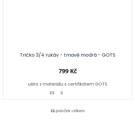
Tričko 3/4 rukáv - tmavě modrá - GOTS
799 Kč
ušito z materiálu s certifikátem GOTS
XS
S
11
položek celkem
O
v
l
á