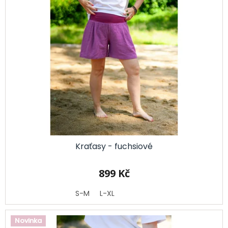
p
Kabáty
t
i
ů
s
Doplňky
p
r
Poukazy
o
Slevy
d
u
k
t
ů
Kraťasy - fuchsiové
899 Kč
S-M
L-XL
Novinka