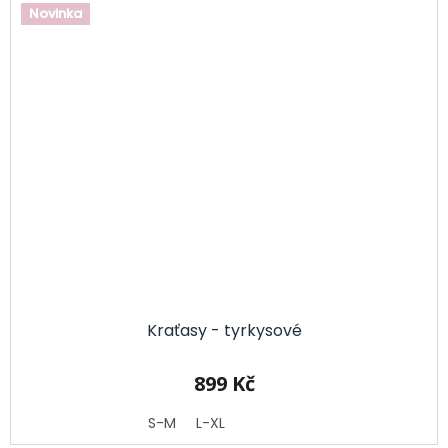
Novinka
Kraťasy - tyrkysové
899 Kč
S-M
L-XL