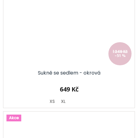
1 349 Kč
–51 %
Sukně se sedlem - okrová
649 Kč
XS
XL
Akce