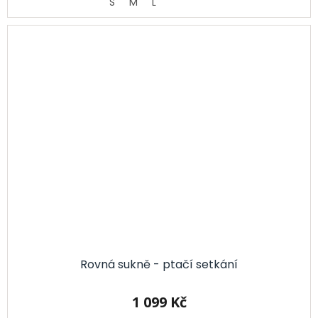
S
M
L
Rovná sukně - ptačí setkání
1 099 Kč