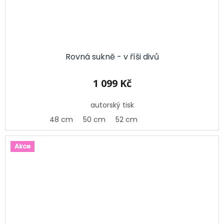
Rovná sukně - v říši divů
1 099 Kč
autorský tisk
48 cm
50 cm
52 cm
Akce