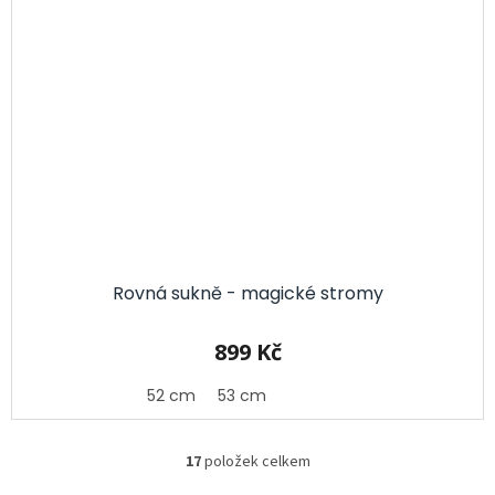
Rovná sukně - magické stromy
899 Kč
52 cm
53 cm
17
položek celkem
O
v