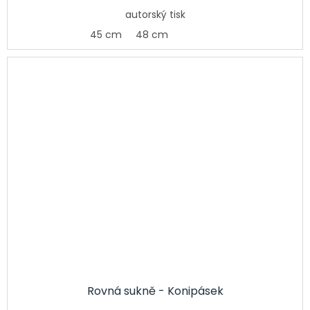
autorský tisk
45 cm
48 cm
Rovná sukně - Konipásek