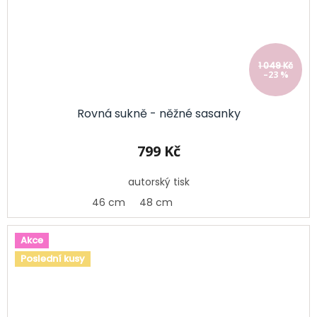
1 049 Kč
–23 %
Rovná sukně - něžné sasanky
799 Kč
autorský tisk
46 cm
48 cm
Akce
Poslední kusy