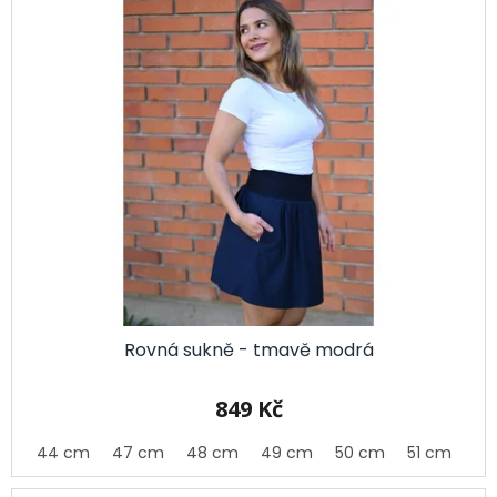
Rovná sukně - tmavě modrá
849 Kč
cm
44 cm
47 cm
48 cm
49 cm
50 cm
51 cm