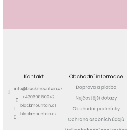
Vložením e-mailu souhlasíte s
podmínkami ochrany
osobních údajů
PŘIHLÁSIT SE
Kontakt
Obchodní informace
Doprava a platba
info
@
blackmountain.cz
+420608150042
Nejčastější dotazy
blackmountain.cz
Obchodní podmínky
blackmountain.cz
Ochrana osobních údajů