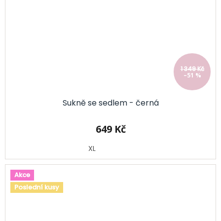
1 349 Kč
–51 %
Sukně se sedlem - černá
649 Kč
XL
Akce
Poslední kusy