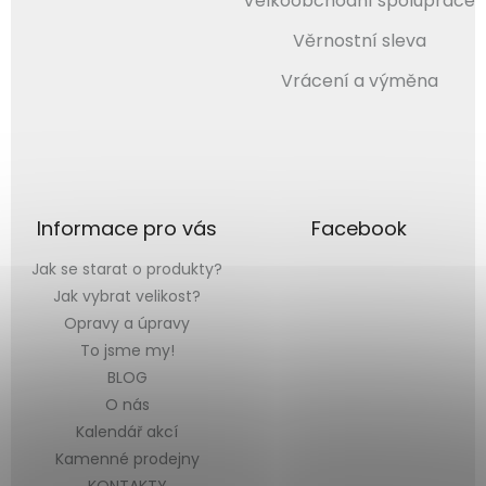
Velkoobchodní spolupráce
Věrnostní sleva
Vrácení a výměna
Informace pro vás
Facebook
Jak se starat o produkty?
Jak vybrat velikost?
Opravy a úpravy
To jsme my!
BLOG
O nás
Kalendář akcí
Kamenné prodejny
KONTAKTY