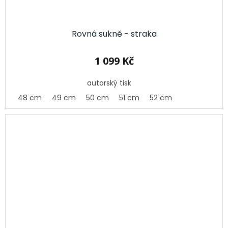
Rovná sukně - straka
1 099 Kč
autorský tisk
48 cm
49 cm
50 cm
51 cm
52 cm