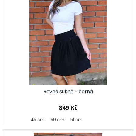
Rovná sukně - černá
849 Kč
45 cm
50 cm
51 cm