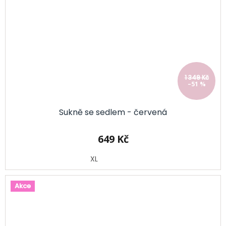
1 349 Kč
–51 %
Sukně se sedlem - červená
649 Kč
XL
Akce