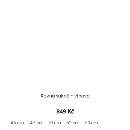
Rovná sukně - vínová
849 Kč
46 cm
47 cm
51 cm
52 cm
53 cm