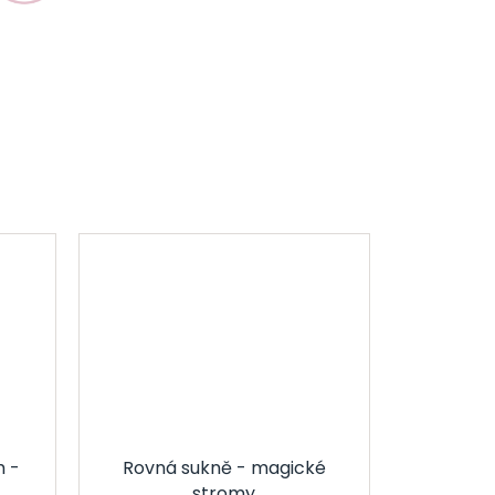
m -
Rovná sukně - magické
stromy