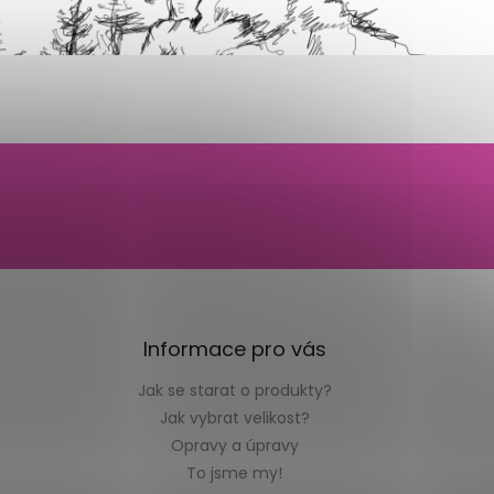
Informace pro vás
Jak se starat o produkty?
Jak vybrat velikost?
Opravy a úpravy
To jsme my!