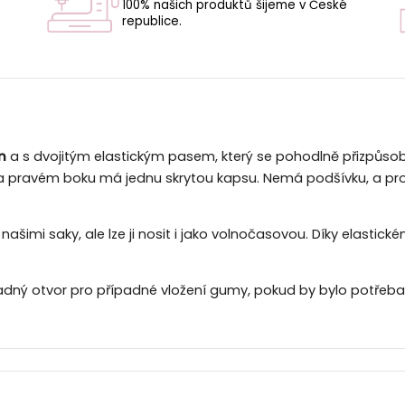
100% našich produktů šijeme v České
republice.
U
m
a s dvojitým elastickým pasem, který se pohodlně přizpůsobí 
a pravém boku má jednu skrytou kapsu. Nemá podšívku, a pro
ašimi saky, ale lze ji nosit i jako volnočasovou. Díky elastic
adný otvor pro případné vložení gumy, pokud by bylo potřeba