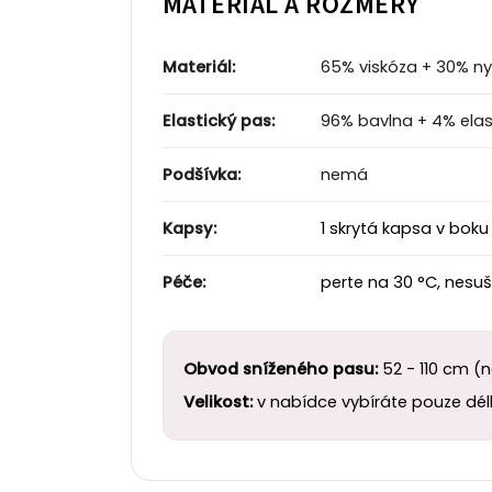
MATERIÁL A ROZMĚRY
Materiál:
65% viskóza + 30% nyl
Elastický pas:
96% bavlna + 4% ela
Podšívka:
nemá
Kapsy:
1 skrytá kapsa v boku
Péče:
perte na 30 °C, nesuš
Obvod sníženého pasu:
52 - 110 cm (
Velikost:
v nabídce vybíráte pouze délk