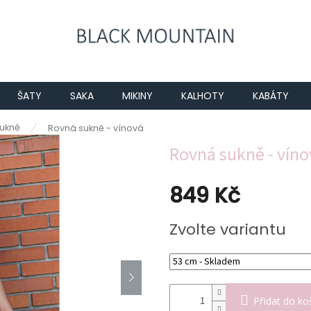
ŠATY
SAKA
MIKINY
KALHOTY
KABÁTY
ukně
Rovná sukně - vínová
Rovná sukně - víno
849 Kč
Měrná
Zvolte variantu
cena:
Přidat do ko