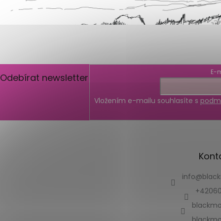
E-m
Odebírat newsletter
Vložením e-mailu souhlasíte s
podmí
Kont
info
@
blac
+42060
blackmo
blackmo