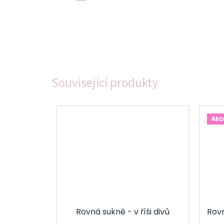
Související produkty
Akc
Rovná sukně - v říši divů
Rov