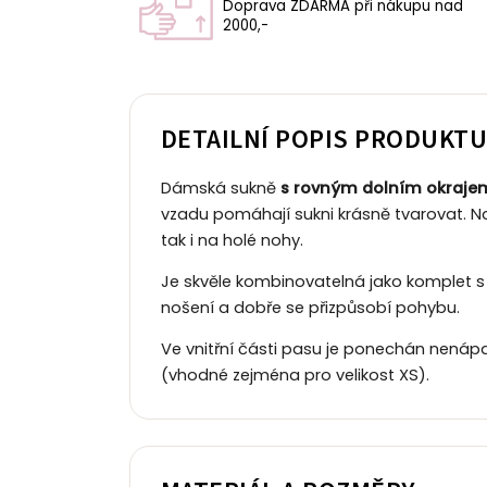
Doprava ZDARMA při nákupu nad
2000,-
DETAILNÍ POPIS PRODUKT
Dámská sukně
s rovným dolním okraje
vzadu pomáhají sukni krásně tvarovat.
N
tak i na holé nohy.
Je skvěle kombinovatelná jako komplet s n
nošení a dobře se přizpůsobí pohybu.
Ve vnitřní části pasu je ponechán nenáp
(vhodné zejména pro velikost XS).