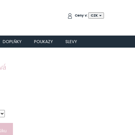
NÁKUPNÍ
Ceny v:
CZK
KOŠÍK
DOPLŇKY
POUKAZY
SLEVY
vá
šíku