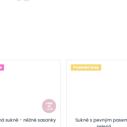
e
Poslední kusy
1 049
Kč
–23 %
ná sukně - něžné sasanky
Sukně s pevným pase
zelená