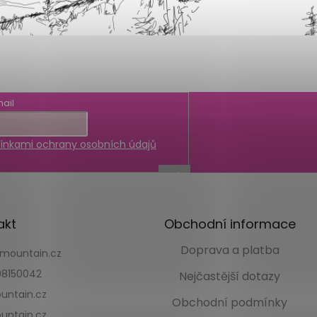
ail
nkami ochrany osobních údajů
akt
Obchodní informace
Doprava a platba
kmountain.cz
8150042
Nejčastější dotazy
untain.cz
Obchodní podmínky
untain.cz