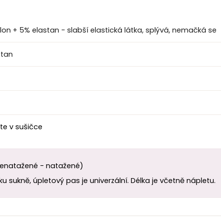
on + 5% elastan - slabší elastická látka, splývá, nemačká se
stan
te v sušičce
nenatažené - natažené)
u sukně, úpletový pas je univerzální. Délka je včetně nápletu.