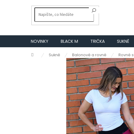
Přejít
na
obsah
NOVINKY
BLACK M
TRIČKA
SUKNĚ
Domů
Sukně
Balonové a rovné
Rovné s