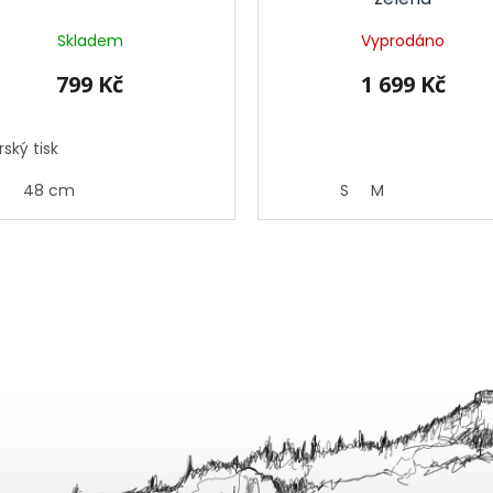
Skladem
Vyprodáno
799 Kč
1 699 Kč
ský tisk
48 cm
S
M