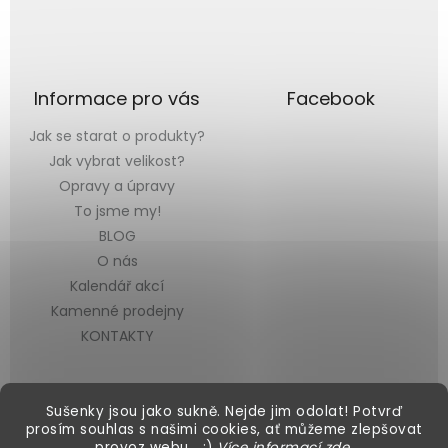
Informace pro vás
Facebook
Jak se starat o produkty?
Jak vybrat velikost?
Opravy a úpravy
To jsme my!
BLOG
O nás
Kalendář akcí
Kamenné prodejny
KONTAKTY
Sušenky jsou jako sukně. Nejde jim odolat! Potvrď
prosím souhlas s našimi cookies, ať můžeme zlepšovat
provoz webu… :)
Více informací
zde
.