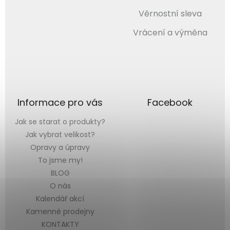
Věrnostní sleva
Vrácení a výměna
Informace pro vás
Facebook
Jak se starat o produkty?
Jak vybrat velikost?
Opravy a úpravy
To jsme my!
BLOG
O nás
Kalendář akcí
Kamenné prodejny
KONTAKTY