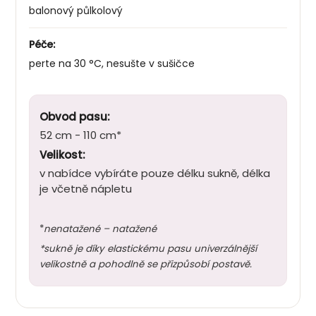
balonový půlkolový
Péče:
perte na 30 °C, nesušte v sušičce
Obvod pasu:
52 cm - 110 cm*
Velikost:
v nabídce vybíráte pouze délku sukně, délka
je včetně nápletu
*
nenatažené – natažené
*sukně je díky elastickému pasu univerzálnější
velikostně a pohodlně se přizpůsobí postavě.