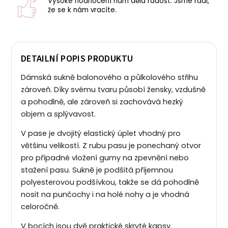
Vysoké hodnocení nám dělá radost. Jsme rádi,
že se k nám vracíte.
DETAILNÍ POPIS PRODUKTU
Dámská sukně balonového a půlkolového střihu
zároveň. Díky svému tvaru působí žensky, vzdušně
a pohodlně, ale zároveň si zachovává hezký
objem a splývavost.
V pase je dvojitý elastický úplet vhodný pro
většinu velikostí. Z rubu pasu je ponechaný otvor
pro případné vložení gumy na zpevnění nebo
stažení pasu. Sukně je podšitá příjemnou
polyesterovou podšívkou, takže se dá pohodlně
nosit na punčochy i na holé nohy a je vhodná
celoročně.
V bocích jsou dvě praktické skryté kapsy.