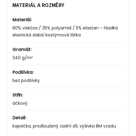
MATERIÁL A ROZMĚRY
Materiál:
60% viskóza / 35% polyamid / 5% elastan – hladká
elastická slabší kostýmová látka
Gramáž:
340 g/m²
Podšívka:
bez podšívky
Střih:
áčkový
Detail:
kapsička, prodloužený zadní díl, výšivka BM vzadu