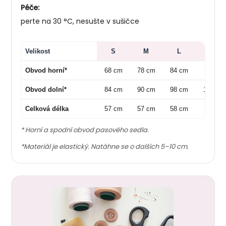
Péče:
perte na 30 °C, nesušte v sušičce
Velikost
S
M
L
XL
Obvod horní*
68 cm
78 cm
84 cm
92 cm
Obvod dolní*
84 cm
90 cm
98 cm
106 cm
Celková délka
57 cm
57 cm
58 cm
58 cm
* Horní a spodní obvod pasového sedla.
*Materiál je elastický. Natáhne se o dalších 5–10 cm.