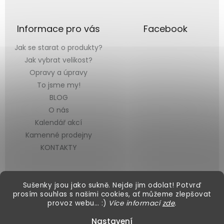
Informace pro vás
Facebook
Jak se starat o produkty?
Jak vybrat velikost?
Opravy a úpravy
To jsme my!
BLOG
O nás
Kalendář akcí
Kamenné prodejny
KONTAKTY
Sušenky jsou jako sukně. Nejde jim odolat! Potvrď
prosím souhlas s našimi cookies, ať můžeme zlepšovat
provoz webu… :)
Více informací
zde
.
Vytvořil Shoptet
&
Nastavení