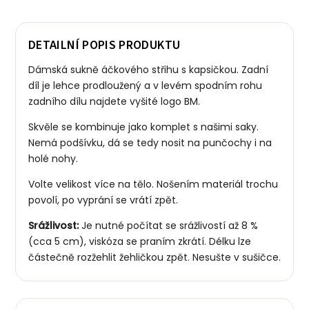
DETAILNÍ POPIS PRODUKTU
Dámská sukně áčkového střihu s kapsičkou. Zadní
díl je lehce prodloužený a v levém spodním rohu
zadního dílu najdete vyšité logo BM.
Skvěle se kombinuje jako komplet s našimi saky.
Nemá podšívku, dá se tedy nosit na punčochy i na
holé nohy.
Volte velikost více na tělo. Nošením materiál trochu
povolí, po vyprání se vrátí zpět.
Srážlivost:
Je nutné počítat se srážlivostí až 8 %
(cca 5 cm), viskóza se praním zkrátí. Délku lze
částečně rozžehlit žehličkou zpět. Nesušte v sušičce.