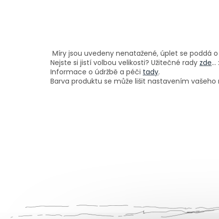
Míry jsou uvedeny nenatažené, úplet se poddá o
Nejste si jistí volbou velikosti? Užitečné rady
zde
...
Informace o údržbě a péči
tady
.
Barva produktu se může lišit nastavením vašeho m
Z
á
p
a
t
í