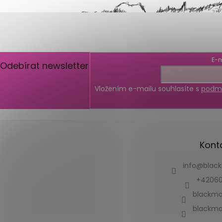
E-m
Odebírat newsletter
Vložením e-mailu souhlasíte s
podmí
Kont
info
@
blac
+42060
blackmo
blackmo