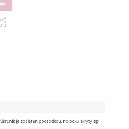
šíku
DÍLET
krčník je začištěn podsádkou, na boku skrytý zip