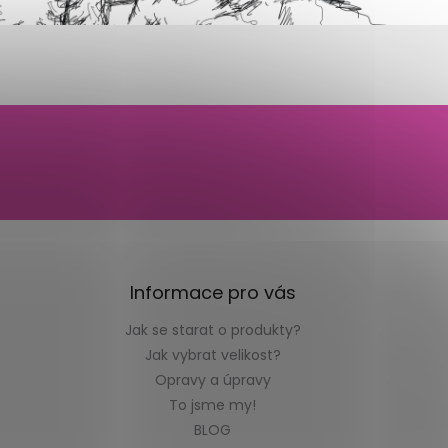
Informace pro vás
Jak se starat o produkty?
Jak vybrat velikost?
Opravy a úpravy
To jsme my!
BLOG