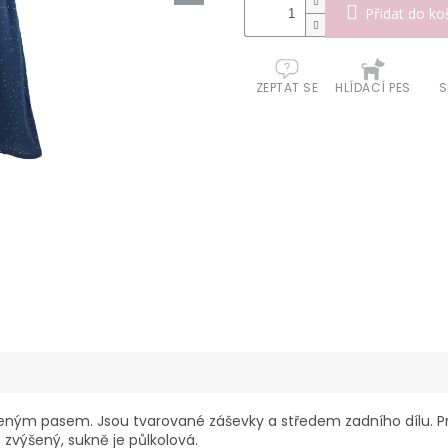
Přidat do ko
ZEPTAT SE
HLÍDACÍ PES
S
ným pasem. Jsou tvarované záševky a středem zadního dílu. Prů
je zvýšený, sukně je půlkolová.