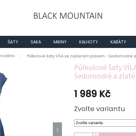
ŠATY
SAKA
MIKINY
KALHOTY
KABÁTY
rodáno
Půlkolové šaty VÍLA se zvýšeným pasem - šedomodré a 
Půlkolové šaty VÍL
šedomodré a zlaté
1 989 Kč
Měrná
Zvolte variantu
cena: