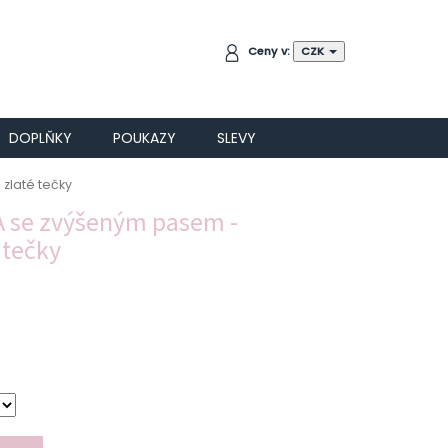
NÁKUPNÍ
Ceny v:
CZK
KOŠÍK
DOPLŇKY
POUKAZY
SLEVY
zlaté tečky
A se zvýšeným pasem -
 tečky