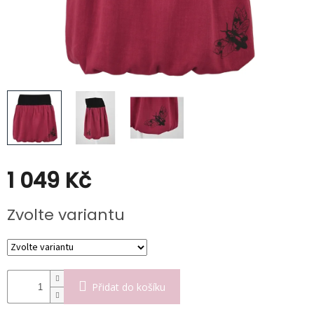
Poukazy
Slevy
1 049 Kč
Měrná
Zvolte variantu
cena:
Přidat do košíku