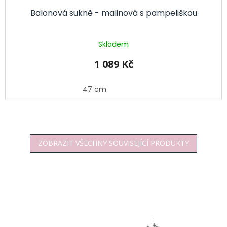
Balonová sukně - malinová s pampeliškou
Skladem
1 089 Kč
47 cm
ZOBRAZIT VŠECHNY SOUVISEJÍCÍ PRODUKTY
Z
á
p
a