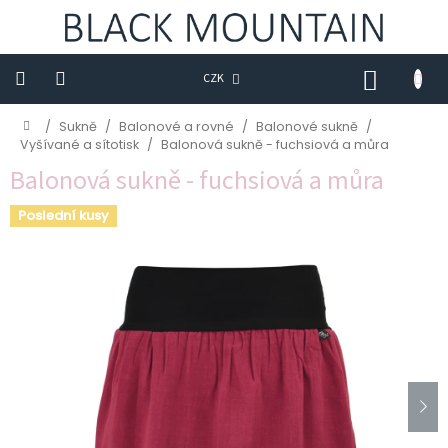
Přejít
na
obsah
NÁKUP
CZK
KOŠÍK
Novinky
Domů
/
Sukně
/
Balonové a rovné
/
Balonové sukně
/
Vyšívané a sítotisk
/
Balonová sukně - fuchsiová a můra
Trička
Balonová sukně - fuchsiová a můra
Sukně
Poslední kusy
Šaty
Saka
Mikiny
Kalhoty
Kabáty
Doplňky