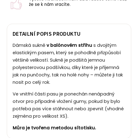
že se k nám vracíte.
DETAILNÍ POPIS PRODUKTU
Dámská sukně
v balónovém střihu
s dvojitým
elastickým pasem, který se pohodlně přizpůsobí
většině velikostí.
Sukně je podšitá jemnou
polyesterovou podšívkou, díky které je příjemná
jak na punčochy, tak na holé nohy – můžete ji tak
nosit po celý rok.
Ve vnitřní části pasu je ponechán nenápadný
otvor pro případné vložení gumy, pokud by bylo
potřeba pas více stáhnout nebo zpevnit (vhodné
zejména pro velikost XS).
Můra je tvořena metodou sítotisku.