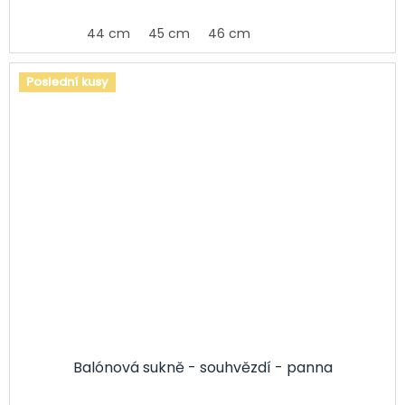
44 cm
45 cm
46 cm
Poslední kusy
Balónová sukně - souhvězdí - panna