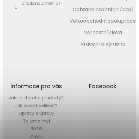
blackmountain.cz
Ochrana osobních údajů
Velkoobchodní spolupráce
Věrnostní sleva
Vrácení a výměna
Informace pro vás
Facebook
Jak se starat o produkty?
Jak vybrat velikost?
Opravy a úpravy
To jsme my!
BLOG
O nás