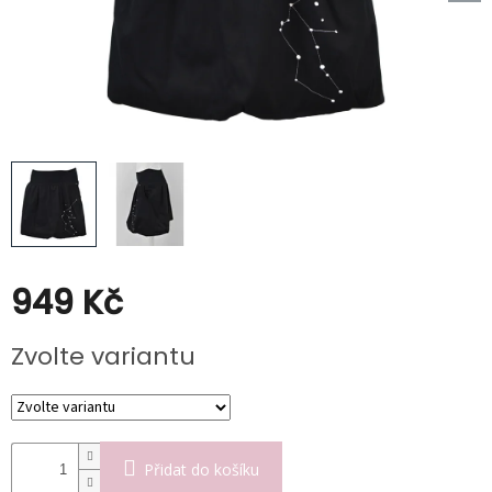
Kabáty
Doplňky
Poukazy
Slevy
949 Kč
Měrná
Zvolte variantu
cena:
Přidat do košíku