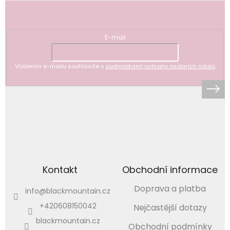
Odebírat newsletter
E-mail
Vložením e-mailu souhlasíte s
podmínkami ochrany osobních údajů
Kontakt
Obchodní informace
Doprava a platba
info
@
blackmountain.cz
+420608150042
Nejčastější dotazy
blackmountain.cz
Obchodní podmínky