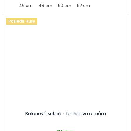
46 cm
48 cm
50 cm
52 cm
Poslední kusy
Balonová sukně - fuchsiová a můra