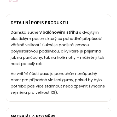
DETAILNÍ POPIS PRODUKTU
Dámská sukně
v balónovém střihu
s dvojitým
elastickým pasem, který se pohodlně přizpůsobí
většině velikostí.
Sukně je podšitá jemnou
polyesterovou podšívkou, díky které je příjemná
jak na punčochy, tak na holé nohy – můžete ji tak
nosit po celý rok.
Ve vnitřní části pasu je ponechán nenápadný
otvor pro případné vložení gumy, pokud by bylo
potřeba pas více stáhnout nebo zpevnit (vhodné
zejména pro velikost XS).
MATERIÁL A ROZMĚRY