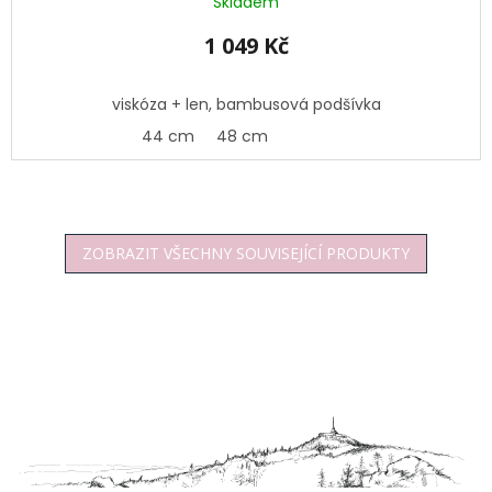
Skladem
1 049 Kč
viskóza + len, bambusová podšívka
44 cm
48 cm
ZOBRAZIT VŠECHNY SOUVISEJÍCÍ PRODUKTY
Z
á
p
a
t
í