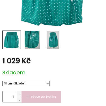
Poukazy
Slevy
1 029 Kč
Měrná
Skladem
cena:
Přidat do košíku