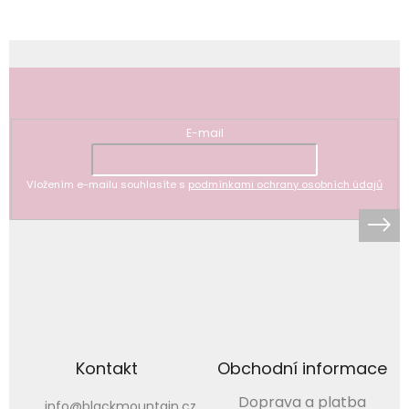
Odebírat newsletter
E-mail
Vložením e-mailu souhlasíte s
podmínkami ochrany osobních údajů
Kontakt
Obchodní informace
Doprava a platba
info
@
blackmountain.cz