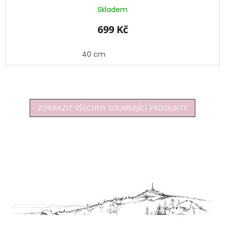
Skladem
699 Kč
40 cm
ZOBRAZIT VŠECHNY SOUVISEJÍCÍ PRODUKTY
Z
á
p
a
t
í