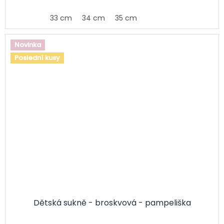
33 cm
34 cm
35 cm
Novinka
Poslední kusy
Dětská sukně - broskvová - pampeliška