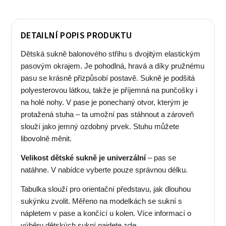
DETAILNÍ POPIS PRODUKTU
Dětská sukně balonového střihu s dvojitým elastickým
pasovým okrajem. Je pohodlná, hravá a díky pružnému
pasu se krásně přizpůsobí postavě.
Sukně je podšitá
polyesterovou látkou, takže je příjemná na punčošky i
na holé nohy. V pase je ponechaný otvor, kterým je
protažená stuha – ta umožní pas stáhnout a zároveň
slouží jako jemný ozdobný prvek. Stuhu můžete
libovolně měnit.
Velikost dětské sukně je univerzální
– pas se
natáhne. V nabídce vyberte pouze správnou délku.
Tabulka slouží pro orientační představu, jak dlouhou
sukýnku zvolit. Měřeno na modelkách se sukní s
nápletem v pase a končící u kolen. Více informací o
zde
výběru dětských sukní najdete
.