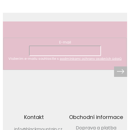
Odebírat newsletter
E-mail
Vložením e-mailu souhlasíte s
podmínkami ochrany osobních údajů
Kontakt
Obchodní informace
Doprava a platba
info
@
blackmountain.cz