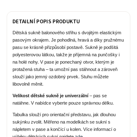
DETAILNÍ POPIS PRODUKTU
Dětská sukně balonového střihu s dvojitým elastickým
pasovým okrajem. Je pohodlná, hravá a díky pružnému
pasu se krásně přizpůsobí postavě.
Sukně je podšitá
polyesterovou látkou, takže je příjemná na punčošky i
na holé nohy. V pase je ponechaný otvor, kterým je
protažená stuha – ta umožní pas stáhnout a zároveň
slouží jako jemný ozdobný prvek. Stuhu můžete
libovolně měnit.
Velikost dětské sukně je univerzální
– pas se
natáhne. V nabídce vyberte pouze správnou délku.
Tabulka slouží pro orientační představu, jak dlouhou
sukýnku zvolit. Měřeno na modelkách se sukní s
nápletem v pase a končící u kolen. Více informací o
zde
výběru dětských sukní najdete
.