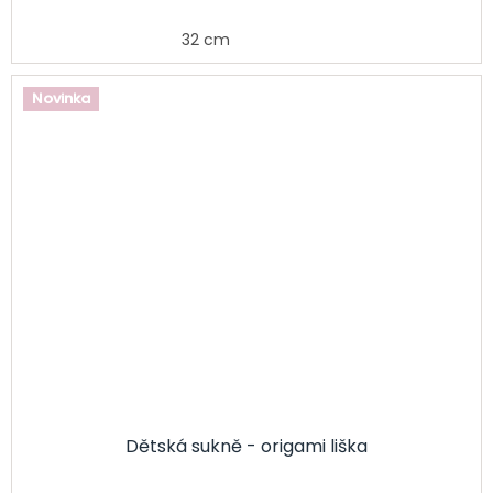
32 cm
Novinka
Dětská sukně - origami liška