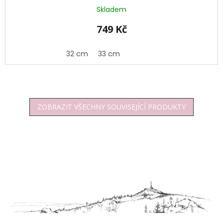
Skladem
749 Kč
32 cm
33 cm
ZOBRAZIT VŠECHNY SOUVISEJÍCÍ PRODUKTY
Z
á
p
a
t
í